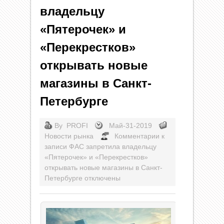
владельцу
«Пятерочек» и
«Перекрестков»
открывать новые
магазины в Санкт-
Петербурге
By
PROFI
Май-31-2019
Новости рынка
Комментарии
к
записи ФАС запретила владельцу
«Пятерочек» и «Перекрестков»
открывать новые магазины в Санкт-
Петербурге
отключены