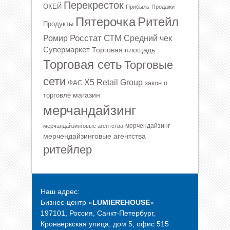
Перекресток
ОКЕЙ
Прибыль
Продажи
Ритейл
Пятерочка
Продукты
Росстат
СТМ
Ромир
Средний чек
Супермаркет
Торговая площадь
Торговая сеть
Торговые
сети
Х5 Retail Group
ФАС
закон о
магазин
торговле
мерчандайзинг
мерчендайзинг
мерчандайзинговые агентства
мерчендайзинговые агентства
ритейлер
Наш адрес:
Бизнес-центр «
LUMIEREHOUSE
»
197101, Россия, Санкт-Петербург,
Кронверкская улица, дом 5, офис 515