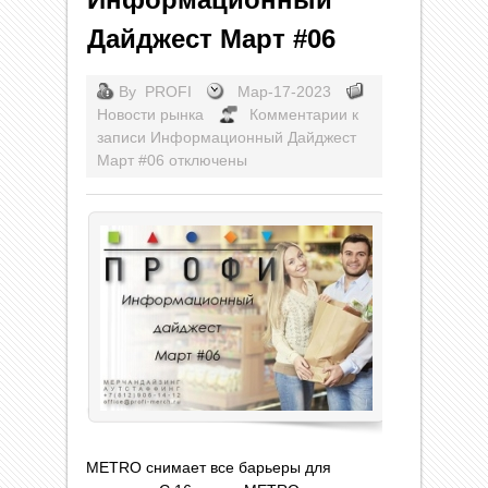
Дайджест Март #06
By
PROFI
Мар-17-2023
Новости рынка
Комментарии
к
записи Информационный Дайджест
Март #06
отключены
METRO снимает все барьеры для