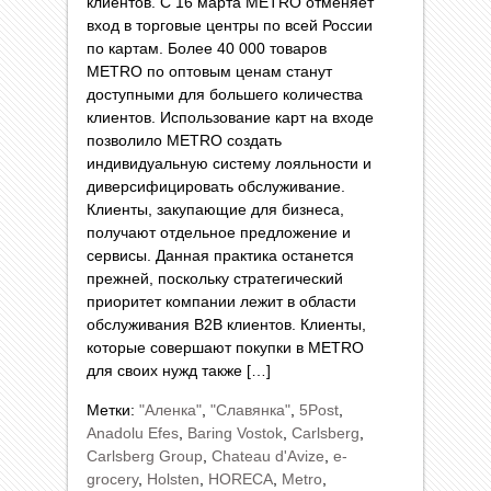
клиентов. С 16 марта METRO отменяет
вход в торговые центры по всей России
по картам. Более 40 000 товаров
METRO по оптовым ценам станут
доступными для большего количества
клиентов. Использование карт на входе
позволило METRO создать
индивидуальную систему лояльности и
диверсифицировать обслуживание.
Клиенты, закупающие для бизнеса,
получают отдельное предложение и
сервисы. Данная практика останется
прежней, поскольку стратегический
приоритет компании лежит в области
обслуживания B2B клиентов. Клиенты,
которые совершают покупки в METRO
для своих нужд также […]
Метки:
"Аленка"
,
"Славянка"
,
5Post
,
Anadolu Efes
,
Baring Vostok
,
Carlsberg
,
Carlsberg Group
,
Chateau d'Avize
,
e-
grocery
,
Holsten
,
HORECA
,
Metro
,