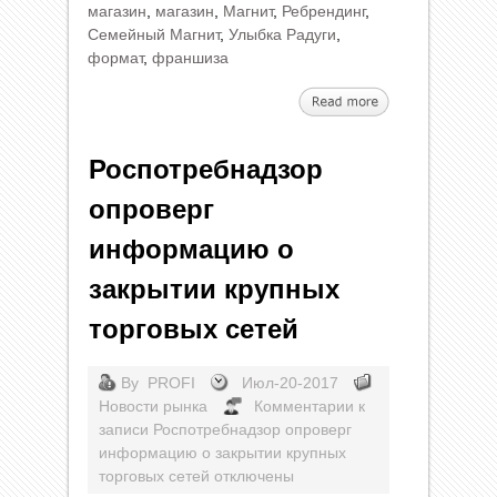
магазин
,
магазин
,
Магнит
,
Ребрендинг
,
Семейный Магнит
,
Улыбка Радуги
,
формат
,
франшиза
Роспотребнадзор
опроверг
информацию о
закрытии крупных
торговых сетей
By
PROFI
Июл-20-2017
Новости рынка
Комментарии
к
записи Роспотребнадзор опроверг
информацию о закрытии крупных
торговых сетей
отключены