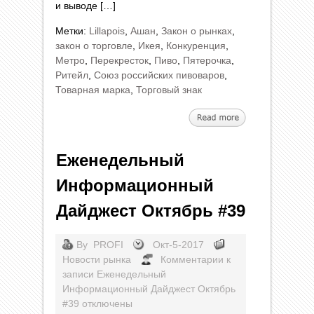
и выводе […]
Метки:
Lillapois
,
Ашан
,
Закон о рынках
,
закон о торговле
,
Икея
,
Конкуренция
,
Метро
,
Перекресток
,
Пиво
,
Пятерочка
,
Ритейл
,
Союз российских пивоваров
,
Товарная марка
,
Торговый знак
Еженедельный
Информационный
Дайджест Октябрь #39
By
PROFI
Окт-5-2017
Новости рынка
Комментарии
к
записи Еженедельный
Информационный Дайджест Октябрь
#39
отключены