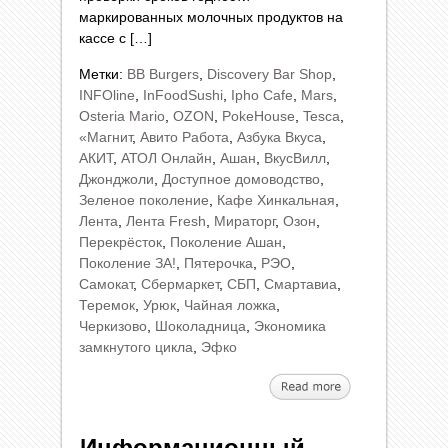
маркированных молочных продуктов на
кассе с […]
Метки:
BB Burgers
,
Discovery Bar Shop
,
INFOline
,
InFoodSushi
,
Ipho Cafe
,
Mars
,
Osteria Mario
,
OZON
,
PokeHouse
,
Tesca
,
«Магнит
,
Авито Работа
,
Азбука Вкуса
,
АКИТ
,
АТОЛ Онлайн
,
Ашан
,
ВкусВилл
,
Джонджоли
,
Доступное домоводство
,
Зеленое поколение
,
Кафе Хинкальная
,
Лента
,
Лента Fresh
,
Мираторг
,
Озон
,
Перекрёсток
,
Поколение Ашан
,
Поколение ЗА!
,
Пятерочка
,
РЭО
,
Самокат
,
Сбермаркет
,
СБП
,
Смартавиа
,
Теремок
,
Урюк
,
Чайная ложка
,
Черкизово
,
Шоколадница
,
Экономика
замкнутого цикла
,
Эфко
Информационный