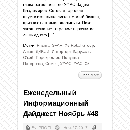
глава регионального УФАС Вадим
Владимиров. Сетевая торговля
неумолимо выдавливает малый бизнес,
признают антимонопольщики. Пока
закон позволяет ограничить развитие
лишь одного […]
Метки:
Prisma
,
SPAR
,
X5 Retail Group
,
Ашан
,
ДИКСИ
,
Интерторг
,
Карусель
,
О’кей
,
Перекресток
,
Полушка
,
Пятерочка
,
Семья
,
УФАС
,
ФАС
,
Х5
Еженедельный
Информационный
Дайджест Ноябрь #48
By
PROFI
Ноя-27-2017