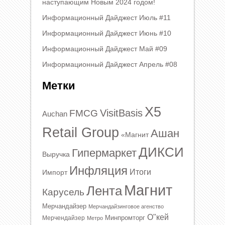
наступающим Новым 2024 годом!
Информационный Дайджест Июль #11
Информационный Дайджест Июнь #10
Информационный Дайджест Май #09
Информационный Дайджест Апрель #08
Метки
X5
VisitBasis
FMCG
Auchan
Retail Group
Ашан
«Магнит
ДИКСИ
Гипермаркет
Выручка
Инфляция
Итоги
Импорт
Магнит
Лента
Карусель
Мерчандайзер
Мерчандайзинговое агенство
О"кей
Минпромторг
Мерчендайзер
Метро