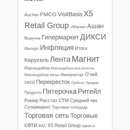
X5
VisitBasis
FMCG
Auchan
Retail Group
Ашан
«Магнит
ДИКСИ
Гипермаркет
Выручка
Инфляция
Итоги
Импорт
Магнит
Лента
Карусель
Мерчандайзер
Мерчандайзинговое агенство
О"кей
Минпромторг
Мерчендайзер
Метро
Перекресток
ОКЕЙ
Прибыль
Продажи
Ритейл
Пятерочка
Продукты
Росстат
СТМ
Ромир
Средний чек
Супермаркет
Торговая площадь
Торговая сеть
Торговые
сети
Х5 Retail Group
ФАС
закон о