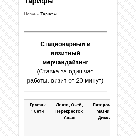
Тарифы
Home
»
Тарифы
Стационарный и
визитный
мерчандайзинг
(Ставка за один час
работы, визит от 20 минут)
График
Лента, Окей,
Пятерочка,
Азб
\ Сети
Перекресток,
Магнит,
Вку
Ашан
Дикси
Лэ
Плов
Реа