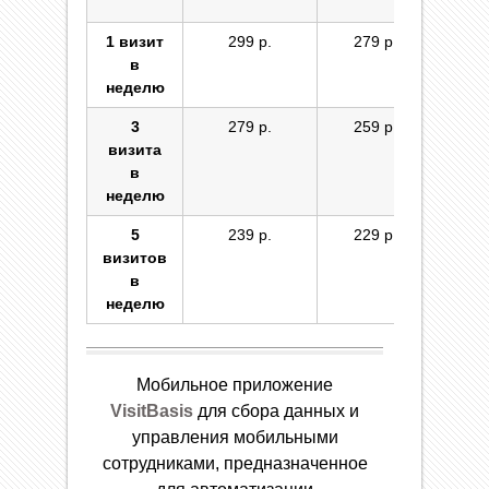
Вер
1 визит
299 р.
279 р.
299
в
неделю
3
279 р.
259 р.
279
визита
в
неделю
5
239 р.
229 р.
239
визитов
в
неделю
Мобильное приложение
VisitBasis
для сбора данных и
управления мобильными
сотрудниками, предназначенное