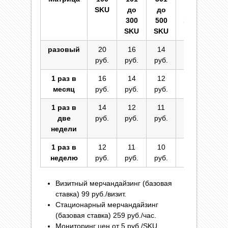
SKU
до
до
до
и
300
500
1000
бол
SKU
SKU
SKU
SK
разовый
20
16
14
12
1
руб.
руб.
руб.
руб.
ру
1 раз в
16
14
12
11
1
месяц
руб.
руб.
руб.
руб.
ру
1 раз в
14
12
11
10
8 р
две
руб.
руб.
руб.
руб.
недели
1 раз в
12
11
10
8
5 р
неделю
руб.
руб.
руб.
руб.
Визитный мерчандайзинг (базовая
ставка) 99 руб./визит.
Стационарный мерчандайзинг
(базовая ставка) 259 руб./час.
Мониторинг цен от 5 руб./SKU.