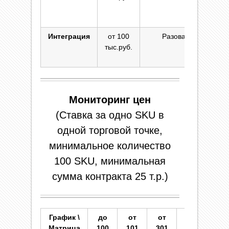
о
Интеграция
от 100
Разовая
Ра
тыс.руб.
в
о
Мониторинг цен
(Ставка за одно SKU в
одной торговой точке,
минимальное количество
100 SKU, минимальная
сумма контракта 25 т.р.)
График \
до
от
от
от
о
Матрица
100
101
301
501
10