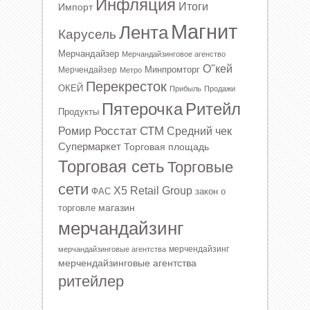
Инфляция
Итоги
Импорт
Магнит
Лента
Карусель
Мерчандайзер
Мерчандайзинговое агенство
О"кей
Минпромторг
Мерчендайзер
Метро
Перекресток
ОКЕЙ
Прибыль
Продажи
Ритейл
Пятерочка
Продукты
Росстат
СТМ
Ромир
Средний чек
Супермаркет
Торговая площадь
Торговая сеть
Торговые
сети
Х5 Retail Group
ФАС
закон о
магазин
торговле
мерчандайзинг
мерчендайзинг
мерчандайзинговые агентства
мерчендайзинговые агентства
ритейлер