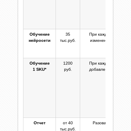
ме
Д
ф
Обучение
35
При каждом
нейросети
тыс.руб.
изменении
ка
Обучение
1200
При каждом
12
1 SKU*
руб.
добавлении
в
10
“д
же
Отчет
от 40
Разовая
Ра
тыс.руб.
в