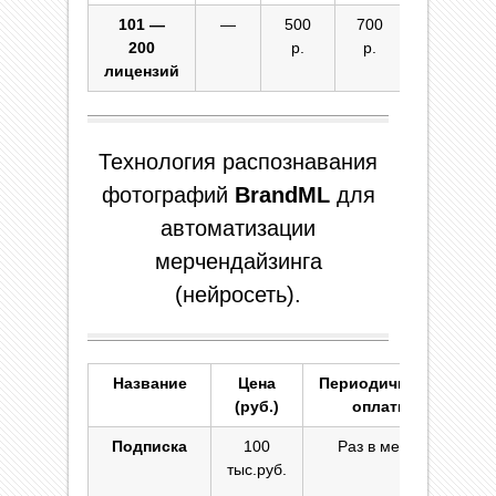
101 —
—
500
700
870 р.
200
р.
р.
лицензий
Технология распознавания
фотографий
BrandML
для
автоматизации
мерчендайзинга
(нейросеть).
Название
Цена
Периодичность
К
(руб.)
оплаты
Подписка
100
Раз в месяц
тыс.руб.
ме