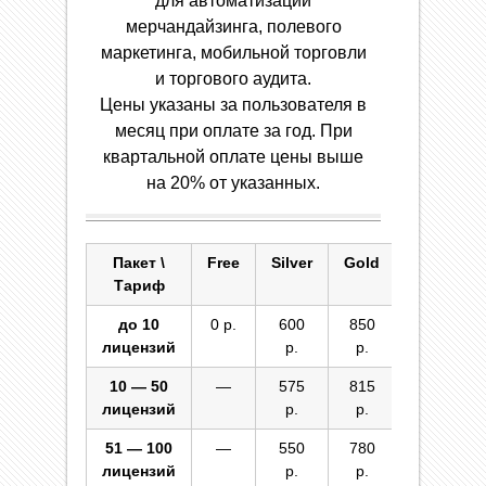
для автоматизации
мерчандайзинга, полевого
маркетинга, мобильной торговли
и торгового аудита.
Цены указаны за пользователя в
месяц при оплате за год. При
квартальной оплате цены выше
на 20% от указанных.
Пакет \
Free
Silver
Gold
Platinum
Тариф
до 10
0 р.
600
850
1050 р.
лицензий
р.
р.
10 — 50
—
575
815
1000 р.
лицензий
р.
р.
51 — 100
—
550
780
970 р.
лицензий
р.
р.