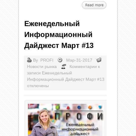
Еженедельный
Информационный
Дайджест Март #13
By
PROFI
Мар-31-2017
Новости рынка
Комментарии
к
записи Еженедельный
Информационный Дайджест Март #13
отключены