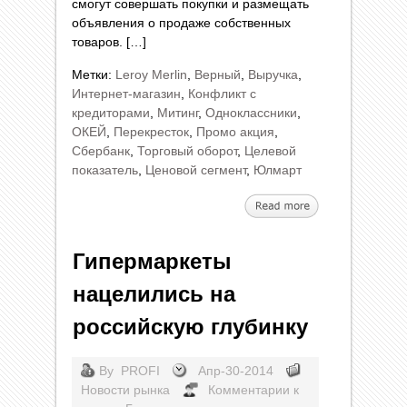
смогут совершать покупки и размещать
объявления о продаже собственных
товаров. […]
Метки:
Leroy Merlin
,
Верный
,
Выручка
,
Интернет-магазин
,
Конфликт с
кредиторами
,
Митинг
,
Одноклассники
,
ОКЕЙ
,
Перекресток
,
Промо акция
,
Сбербанк
,
Торговый оборот
,
Целевой
показатель
,
Ценовой сегмент
,
Юлмарт
Гипермаркеты
нацелились на
российскую глубинку
By
PROFI
Апр-30-2014
Новости рынка
Комментарии
к