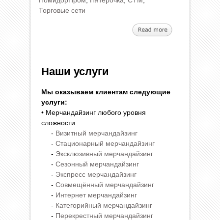
ПомидорПром
,
Пятерочка
,
СТМ
,
Торговые сети
Наши услуги
Мы оказываем клиентам следующие
услуги:
• Мерчандайзинг любого уровня
сложности
-
Визитный мерчандайзинг
-
Стационарный мерчандайзинг
-
Эксклюзивный мерчандайзинг
-
Сезонный мерчандайзинг
-
Экспресс мерчандайзинг
-
Совмещённый мерчандайзинг
-
Интернет мерчандайзинг
-
Категорийный мерчандайзинг
-
Перекрестный мерчандайзинг