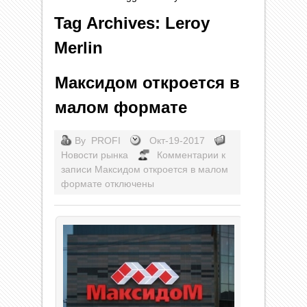
Tag Archives: Leroy
Merlin
Максидом откроется в
малом формате
By
PROFI
Окт-19-2017
Новости рынка
Комментарии
к
записи Максидом откроется в малом
формате
отключены