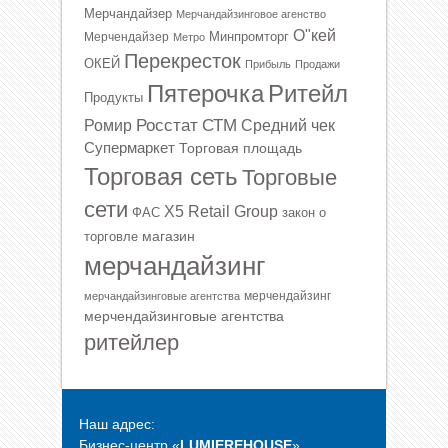
Мерчандайзер
Мерчандайзинговое агенство
О"кей
Минпромторг
Мерчендайзер
Метро
Перекресток
ОКЕЙ
Прибыль
Продажи
Ритейл
Пятерочка
Продукты
Росстат
СТМ
Ромир
Средний чек
Супермаркет
Торговая площадь
Торговая сеть
Торговые
сети
Х5 Retail Group
ФАС
закон о
магазин
торговле
мерчандайзинг
мерчендайзинг
мерчандайзинговые агентства
мерчендайзинговые агентства
ритейлер
Наш адрес:
Бизнес-центр «
LUMIEREHOUSE
»