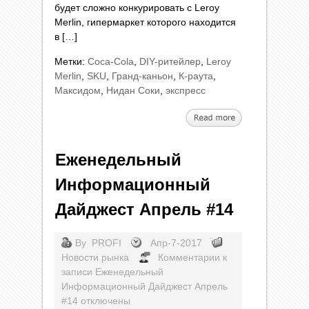
будет сложно конкурировать с Leroy
Merlin, гипермаркет которого находится
в […]
Метки:
Coca-Cola
,
DIY-ритейлер
,
Leroy
Merlin
,
SKU
,
Гранд-каньон
,
К-раута
,
Максидом
,
Нидан Соки
,
экспресс
Еженедельный
Информационный
Дайджест Апрель #14
By
PROFI
Апр-7-2017
Новости рынка
Комментарии
к
записи Еженедельный
Информационный Дайджест Апрель
#14
отключены