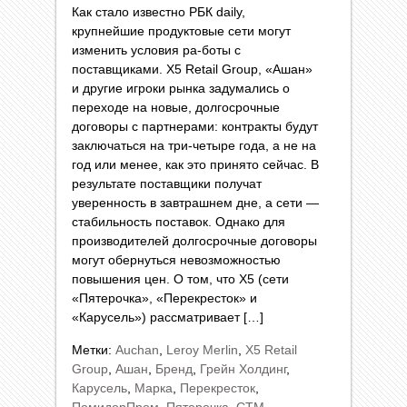
Как стало известно РБК daily,
крупнейшие продуктовые сети могут
изменить условия ра-боты с
поставщиками. X5 Retail Group, «Ашан»
и другие игроки рынка задумались о
переходе на новые, долгосрочные
договоры с партнерами: контракты будут
заключаться на три-четыре года, а не на
год или менее, как это принято сейчас. В
результате поставщики получат
уверенность в завтрашнем дне, а сети —
стабильность поставок. Однако для
производителей долгосрочные договоры
могут обернуться невозможностью
повышения цен. О том, что X5 (сети
«Пятерочка», «Перекресток» и
«Карусель») рассматривает […]
Метки:
Auchan
,
Leroy Merlin
,
X5 Retail
Group
,
Ашан
,
Бренд
,
Грейн Холдинг
,
Карусель
,
Марка
,
Перекресток
,