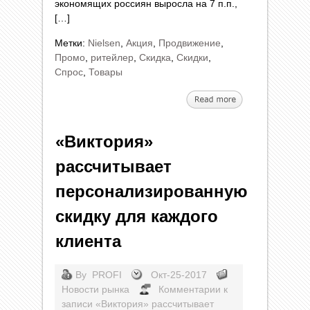
экономящих россиян выросла на 7 п.п.,
[…]
Метки:
Nielsen
,
Акция
,
Продвижение
,
Промо
,
ритейлер
,
Скидка
,
Скидки
,
Спрос
,
Товары
«Виктория»
рассчитывает
персонализированную
скидку для каждого
клиента
By
PROFI
Окт-25-2017
Новости рынка
Комментарии
к
записи «Виктория» рассчитывает