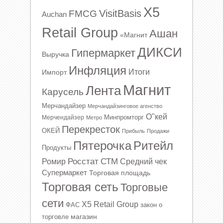
X5
VisitBasis
FMCG
Auchan
Retail Group
Ашан
«Магнит
ДИКСИ
Гипермаркет
Выручка
Инфляция
Итоги
Импорт
Магнит
Лента
Карусель
Мерчандайзер
Мерчандайзинговое агенство
О"кей
Минпромторг
Мерчендайзер
Метро
Перекресток
ОКЕЙ
Прибыль
Продажи
Ритейл
Пятерочка
Продукты
Росстат
СТМ
Ромир
Средний чек
Супермаркет
Торговая площадь
Торговая сеть
Торговые
сети
Х5 Retail Group
ФАС
закон о
магазин
торговле