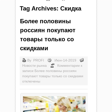
Tag Archives: Скидка
Более половины
россиян покупают
товары только со
скидками
By
PROFI
Июн-14-2019
Новости рынка
Комментарии
к
записи Более половины россиян
покупают товары только со скидками
отключены