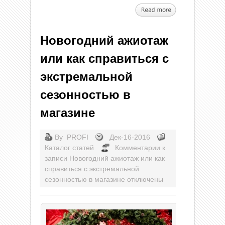
Новогодний ажиотаж
или как справиться с
экстремальной
сезонностью в
магазине
By
PROFI
Дек-16-2016
Каталог статей
Комментарии
к
записи Новогодний ажиотаж или как
справиться с экстремальной
сезонностью в магазине
отключены