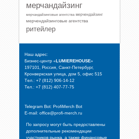
мерчандайзинг
мерчендайзинг
мерчандайзинговые агентства
мерчендайзинговые агентства
ритейлер
Наш адрес:
Бизнес-центр «
LUMIEREHOUSE
»
197101, Россия, Санкт-Петербург,
Кронверкская улица, дом 5, офис 515
Tел.: +7 (812) 906-14-12
Тел.: +7 (812) 407-77-75
Telegram Bot:
ProfiMerch Bot
E-mail: office@profi-merch.ru
По запросу могут быть предоставлены
дополнительные рекомендации
участников рынка, а также финансовые