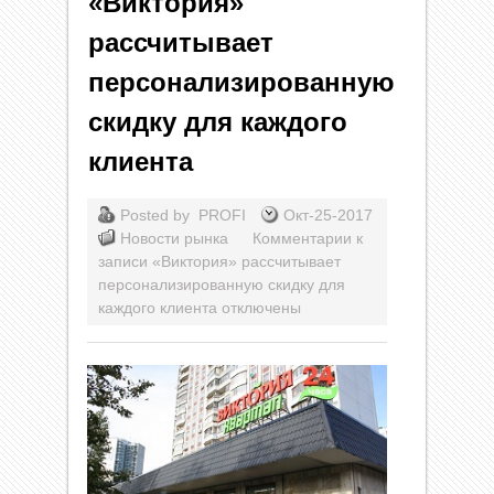
«Виктория»
рассчитывает
персонализированную
скидку для каждого
клиента
Posted by
PROFI
Окт-25-2017
Новости рынка
Комментарии
к
записи «Виктория» рассчитывает
персонализированную скидку для
каждого клиента
отключены