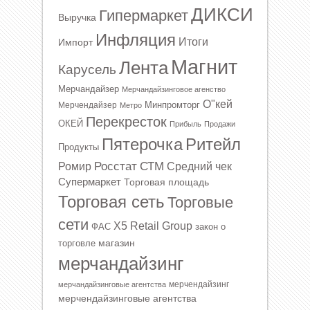
ДИКСИ
Гипермаркет
Выручка
Инфляция
Итоги
Импорт
Магнит
Лента
Карусель
Мерчандайзер
Мерчандайзинговое агенство
О"кей
Минпромторг
Мерчендайзер
Метро
Перекресток
ОКЕЙ
Прибыль
Продажи
Ритейл
Пятерочка
Продукты
Росстат
СТМ
Ромир
Средний чек
Супермаркет
Торговая площадь
Торговая сеть
Торговые
сети
Х5 Retail Group
ФАС
закон о
магазин
торговле
мерчандайзинг
мерчендайзинг
мерчандайзинговые агентства
мерчендайзинговые агентства