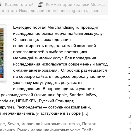
Каталог статей
Комментарии
к записи Москва:
агентств. Исследование merchandising ru
отключены
Ежегодно портал Merchandising ru проводит
исследование рынка мерчандайзинговых услуг.
Основная цель исследования –
сориентировать представителей компаний-
производителей в выборе поставщика
мерчандайзинговых услуг. Для проведения
-
исследования используется современный метод
•
онлайн-анкетирования. Опросник размещается
•
на сервере сайта, в процессе опроса участники
•
уже сразу могут увидеть результаты
•
исследования. В опросе приняли участие
•
екламодателей (таких как: Apple, Sandoz, InBev,
•
ondelēz, HEINEKEN, Русский Стандарт,
 другие). Респонденты — сотрудники компаний,
 мерчандайзинга, участвующие в выборе […]
З
п
nge
,
Seven
,
мерчендайзинговые агентства
,
Портал
л
айзинга
,
Рынок мерчендайзинговых услуг
,
Трейд