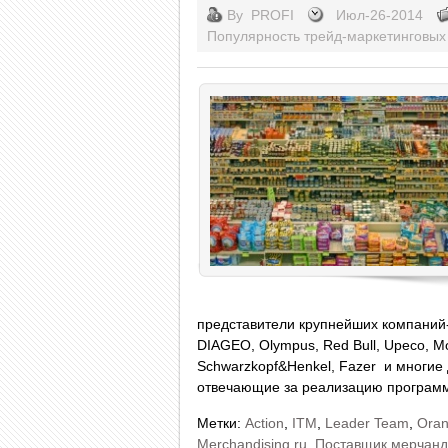
By
PROFI
Июл-26-2014
Популярность трейд-маркетинговых 
представители крупнейших компаний-р
DIAGEO, Olympus, Red Bull, Upeco, M
Schwarzkopf&Henkel, Fazer и многие
отвечающие за реализацию программ
Метки:
Action
,
ITM
,
Leader Team
,
Ora
Merchandising.ru
,
Поставщик мерчанд