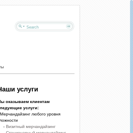
ты
Наши услуги
ы оказываем клиентам
ледующие услуги:
 Мерчандайзинг любого уровня
ложности
-
Визитный мерчандайзинг
-
Стационарный мерчандайзинг