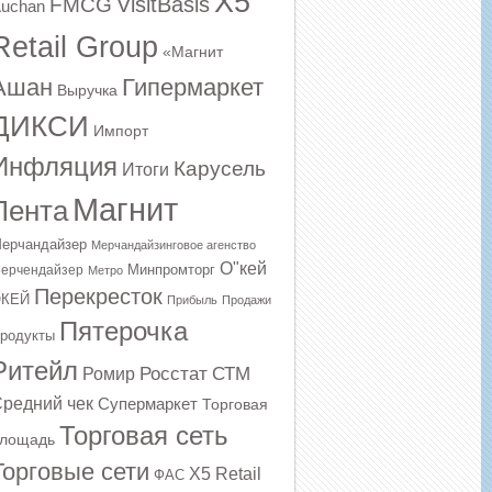
X5
VisitBasis
FMCG
uchan
Retail Group
«Магнит
Ашан
Гипермаркет
Выручка
ДИКСИ
Импорт
Инфляция
Карусель
Итоги
Магнит
Лента
ерчандайзер
Мерчандайзинговое агенство
О"кей
Минпромторг
ерчендайзер
Метро
Перекресток
КЕЙ
Прибыль
Продажи
Пятерочка
родукты
Ритейл
Росстат
СТМ
Ромир
редний чек
Супермаркет
Торговая
Торговая сеть
лощадь
Торговые сети
Х5 Retail
ФАС