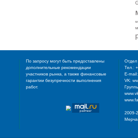
G
м
м
По запросу могут быть предоставлены
Отдел 
дополнительные рекомендации
Тел.: 
участников рынка, а также финансовые
E-mail
гарантии безупречности выполнения
VK: w
работ.
Группы
www.vk
www.fa
2009-
Мерча