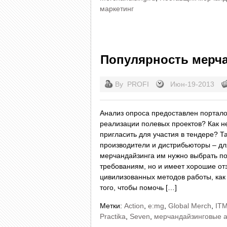
маркетинг
Популярность мерча
By
PROFI
Июн-19-2013
Анализ опроса предоставлен порталом
реализации полевых проектов? Как н
пригласить для участия в тендере? 
производители и дистрибьюторы – дл
мерчандайзинга им нужно выбрать пос
требованиям, но и имеет хорошие от
цивилизованных методов работы, как
того, чтобы помочь […]
Метки:
Action
,
e:mg
,
Global Merch
,
IT
Practika
,
Seven
,
мерчандайзинговые а