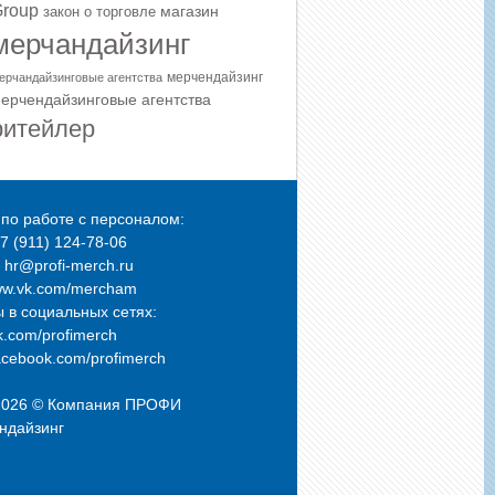
roup
магазин
закон о торговле
мерчандайзинг
мерчендайзинг
ерчандайзинговые агентства
ерчендайзинговые агентства
ритейлер
по работе с персоналом:
+7 (911) 124-78-06
: hr@profi-merch.ru
ww.vk.com/mercham
 в социальных сетях:
.com/profimerch
cebook.com/profimerch
2026 © Компания
ПРОФИ
ндайзинг