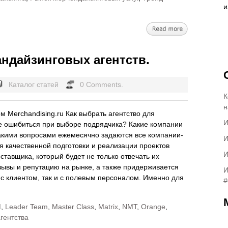
ндайзинговых агентств.
Каталог статей
0 Comments.
К
н
 Merchandising.ru Как выбрать агентство для
И
е ошибиться при выборе подрядчика? Какие компании
Такими вопросами ежемесячно задаются все компании-
И
я качественной подготовки и реализации проектов
И
тавщика, который будет не только отвечать их
зывы и репутацию на рынке, а также придерживается
И
 с клиентом, так и с полевым персоналом. Именно для
#
M
,
Leader Team
,
Master Class
,
Matrix
,
NMT
,
Orange
,
гентства