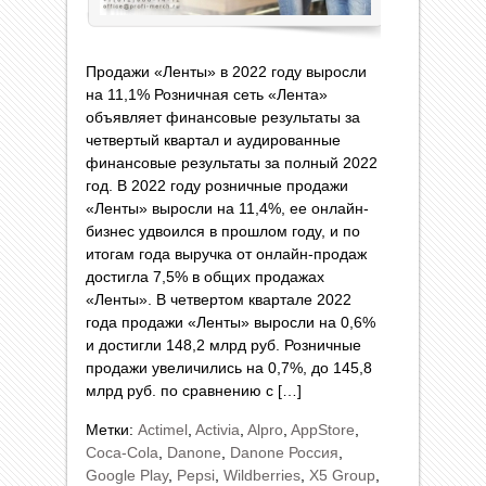
Продажи «Ленты» в 2022 году выросли
на 11,1% Розничная сеть «Лента»
объявляет финансовые результаты за
четвертый квартал и аудированные
финансовые результаты за полный 2022
год. В 2022 году розничные продажи
«Ленты» выросли на 11,4%, ее онлайн-
бизнес удвоился в прошлом году, и по
итогам года выручка от онлайн-продаж
достигла 7,5% в общих продажах
«Ленты». В четвертом квартале 2022
года продажи «Ленты» выросли на 0,6%
и достигли 148,2 млрд руб. Розничные
продажи увеличились на 0,7%, до 145,8
млрд руб. по сравнению с […]
Метки:
Actimel
,
Activia
,
Alpro
,
AppStore
,
Coca-Cola
,
Danone
,
Danone Россия
,
Google Play
,
Pepsi
,
Wildberries
,
X5 Group
,