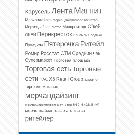
Магнит
Лента
Карусель
Мерчандайзер
Мерчандайзинговое агенство
О"кей
Минпромторг
Мерчендайзер
Метро
Перекресток
ОКЕЙ
Прибыль
Продажи
Ритейл
Пятерочка
Продукты
Росстат
СТМ
Ромир
Средний чек
Супермаркет
Торговая площадь
Торговая сеть
Торговые
сети
Х5 Retail Group
ФАС
закон о
магазин
торговле
мерчандайзинг
мерчендайзинг
мерчандайзинговые агентства
мерчендайзинговые агентства
ритейлер