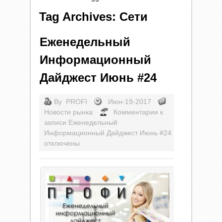
Tag Archives: Сети
Еженедельный
Информационный
Дайджест Июнь #24
By
PROFI
Июн-19-2017
Новости рынка
Комментарии
к
записи Еженедельный
Информационный Дайджест Июнь #24
отключены