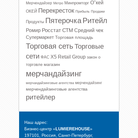
О"кей
Минпромторг
Мерчендайзер
Метро
Перекресток
ОКЕЙ
Прибыль
Продажи
Ритейл
Пятерочка
Продукты
Росстат
СТМ
Ромир
Средний чек
Супермаркет
Торговая площадь
Торговая сеть
Торговые
сети
Х5 Retail Group
ФАС
закон о
магазин
торговле
мерчандайзинг
мерчендайзинг
мерчандайзинговые агентства
мерчендайзинговые агентства
ритейлер
Наш адрес:
Бизнес-центр «
LUMIEREHOUSE
»
197101, Россия, Санкт-Петербург,