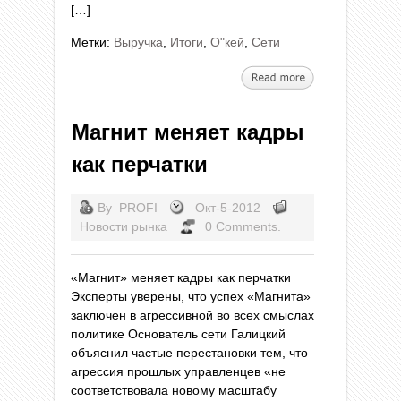
[…]
Метки:
Выручка
,
Итоги
,
О"кей
,
Сети
Магнит меняет кадры
как перчатки
By
PROFI
Окт-5-2012
Новости рынка
0 Comments.
«Магнит» меняет кадры как перчатки
Эксперты уверены, что успех «Магнита»
заключен в агрессивной во всех смыслах
политике Основатель сети Галицкий
объяснил частые перестановки тем, что
агрессия прошлых управленцев «не
соответствовала новому масштабу