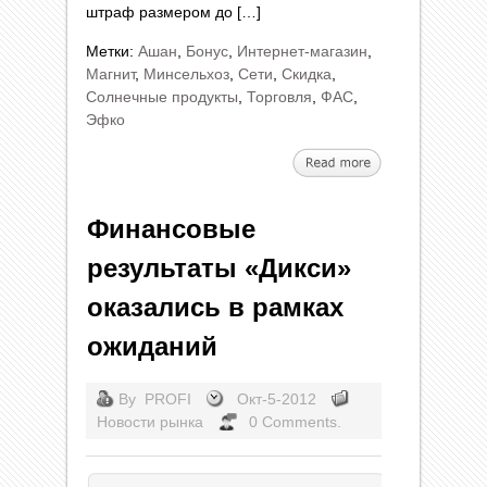
штраф размером до […]
Метки:
Ашан
,
Бонус
,
Интернет-магазин
,
Магнит
,
Минсельхоз
,
Сети
,
Скидка
,
Солнечные продукты
,
Торговля
,
ФАС
,
Эфко
Финансовые
результаты «Дикси»
оказались в рамках
ожиданий
By
PROFI
Окт-5-2012
Новости рынка
0 Comments.