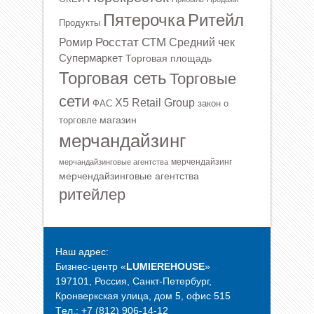
Ритейл
Пятерочка
Продукты
Росстат
СТМ
Ромир
Средний чек
Супермаркет
Торговая площадь
Торговая сеть
Торговые
сети
Х5 Retail Group
ФАС
закон о
магазин
торговле
мерчандайзинг
мерчендайзинг
мерчандайзинговые агентства
мерчендайзинговые агентства
ритейлер
Наш адрес:
Бизнес-центр «
LUMIEREHOUSE
»
197101, Россия, Санкт-Петербург,
Кронверкская улица, дом 5, офис 515
Tел.: +7 (812) 906-14-12