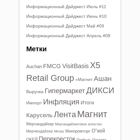
Информационный Дайджест Июль #11
Информационный Дайджест Июнь #10
Информационный Дайджест Май #09
Информационный Дайджест Апрель #08
Метки
X5
VisitBasis
FMCG
Auchan
Retail Group
Ашан
«Магнит
ДИКСИ
Гипермаркет
Выручка
Инфляция
Итоги
Импорт
Магнит
Лента
Карусель
Мерчандайзер
Мерчандайзинговое агенство
О"кей
Минпромторг
Мерчендайзер
Метро
Перекресток
ОКЕЙ
Прибыль
Продажи