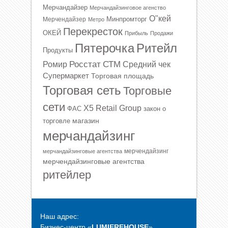
Мерчандайзер
Мерчандайзинговое агенство
О"кей
Минпромторг
Мерчендайзер
Метро
Перекресток
ОКЕЙ
Прибыль
Продажи
Ритейл
Пятерочка
Продукты
Росстат
СТМ
Ромир
Средний чек
Супермаркет
Торговая площадь
Торговая сеть
Торговые
сети
Х5 Retail Group
ФАС
закон о
магазин
торговле
мерчандайзинг
мерчендайзинг
мерчандайзинговые агентства
мерчендайзинговые агентства
ритейлер
Наш адрес:
Бизнес-центр «
LUMIEREHOUSE
»