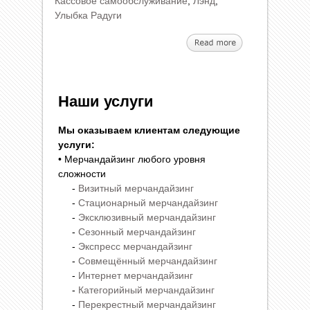
Кассовое самообслуживание
,
Лэнд
,
Улыбка Радуги
Наши услуги
Мы оказываем клиентам следующие
услуги:
• Мерчандайзинг любого уровня
сложности
-
Визитный мерчандайзинг
-
Стационарный мерчандайзинг
-
Эксклюзивный мерчандайзинг
-
Сезонный мерчандайзинг
-
Экспресс мерчандайзинг
-
Совмещённый мерчандайзинг
-
Интернет мерчандайзинг
-
Категорийный мерчандайзинг
-
Перекрестный мерчандайзинг