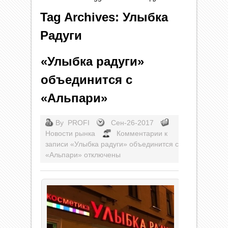
Tag Archives: Улыбка
Радуги
«Улыбка радуги»
объединится с
«Альпари»
By
PROFI
Сен-26-2017
Новости рынка
Комментарии
к
записи «Улыбка радуги» объединится с
«Альпари»
отключены