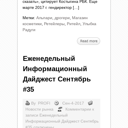
сказать», цитирует Костыгина РБК. Еще
марте 2017 г. гендиректор […]
Метки:
Альпари
,
дрогери
,
Магазин
косметики
,
Ретейлеры
,
Ритейл
,
Улыбка
Радуги
Еженедельный
Информационный
Дайджест Сентябрь
#35
By
PROFI
Сен-4-2017
Новости рынка
Комментарии
к
записи Еженедельный
Информационный Дайджест Сентябрь
#35
отключены