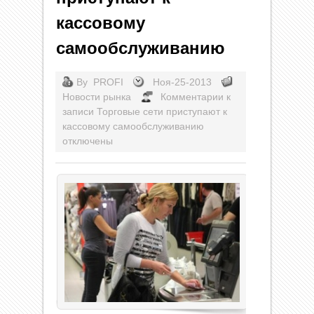
кассовому
самообслуживанию
By
PROFI
Ноя-25-2013
Новости рынка
Комментарии
к
записи Торговые сети приступают к
кассовому самообслуживанию
отключены