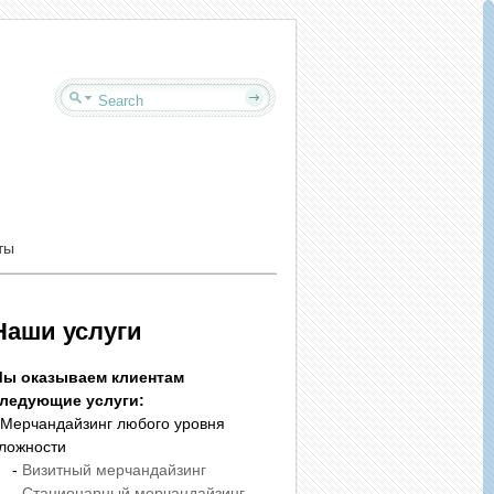
ты
Наши услуги
ы оказываем клиентам
ледующие услуги:
 Мерчандайзинг любого уровня
ложности
-
Визитный мерчандайзинг
-
Стационарный мерчандайзинг