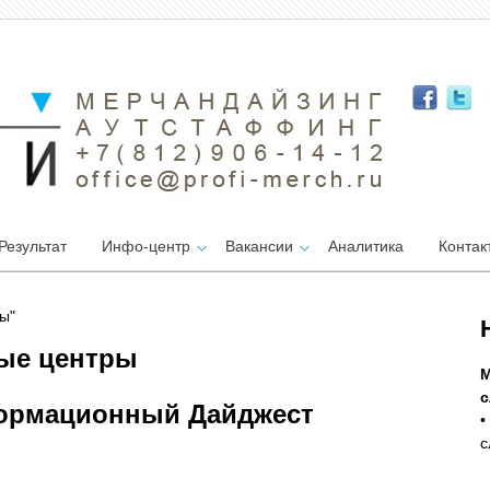
Результат
Инфо-центр
Вакансии
Аналитика
Контак
ы"
вые центры
М
с
ормационный Дайджест
•
с