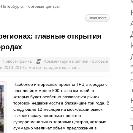
A
-Петербурга
,
Торговые центры
регионах: главные открытия
ородах
Новости рынка
Комментарии
к записи Торговые
М
ия 2013-2014 в малых городах
отключены
М
О
Наиболее интересные проекты ТРЦ в городах с
населением менее 500 тысяч жителей, в
П
которых будет особенно развиваться рынок
торговой недвижимости в ближайшие три года. В
С
следующие 12 месяцев на московский рынок
выходит сразу несколько проектов
п
суперрегиональных торговых центров, которые
суммарно увеличат объем предложения в