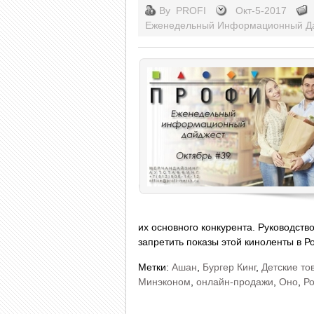
By
PROFI
Окт-5-2017
Еженедельный Информационный Да
их основного конкурента. Руководств
запретить показы этой киноленты в Р
Метки:
Ашан
,
Бургер Кинг
,
Детские то
Минэконом
,
онлайн-продажи
,
Оно
,
Ро