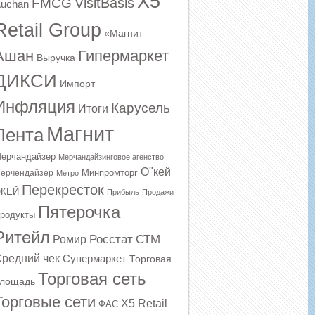
X5
VisitBasis
FMCG
uchan
Retail Group
«Магнит
Ашан
Гипермаркет
Выручка
ДИКСИ
Импорт
Инфляция
Карусель
Итоги
Магнит
Лента
ерчандайзер
Мерчандайзинговое агенство
О"кей
Минпромторг
ерчендайзер
Метро
Перекресток
КЕЙ
Прибыль
Продажи
Пятерочка
родукты
Ритейл
Росстат
СТМ
Ромир
редний чек
Супермаркет
Торговая
Торговая сеть
лощадь
Торговые сети
Х5 Retail
ФАС