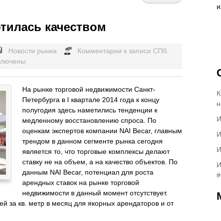
отилась качеством
Новости рынка
Комментарии
к записи СПб.
ключены
На рынке торговой недвижимости Санкт-
К
Петербурга в I квартале 2014 года к концу
н
полугодия здесь наметились тенденции к
И
медленному восстановлению спроса. По
оценкам экспертов компании NAI Becar, главным
И
трендом в данном сегменте рынка сегодня
И
является то, что торговые комплексы делают
ставку не на объем, а на качество объектов. По
И
данным NAI Becar, потенциал для роста
#
арендных ставок на рынке торговой
недвижимости в данный момент отсутствует.
ей за кв. метр в месяц для якорных арендаторов и от