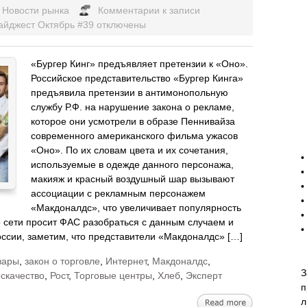
Новости рынка
Комментарии
к записи
йджест Октябрь #39
отключены
«Бургер Кинг» предъявляет претензии к «Оно».
Российское представительство «Бургер Кинга»
предъявила претензии в антимонопольную
службу Р.Ф. на нарушение закона о рекламе,
которое они усмотрели в образе Пеннивайза
современного американского фильма ужасов
-
«Оно». По их словам цвета и их сочетания,
•
используемые в одежде данного персонажа,
•
макияж и красный воздушный шар вызывают
•
ассоциации с рекламным персонажем
•
«Макдоналдс», что увеличивает популярность
•
о сети просит ФАС разобраться с данным случаем и
•
оссии, заметим, что представители «Макдоналдс» […]
вары
,
закон о торговле
,
Интернет
,
Макдоналдс
,
З
скачество
,
Рост
,
Торговые центры
,
Хлеб
,
Эксперт
п
л