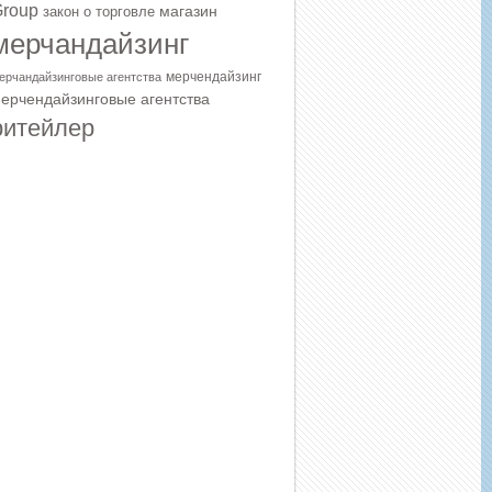
roup
магазин
закон о торговле
мерчандайзинг
мерчендайзинг
ерчандайзинговые агентства
ерчендайзинговые агентства
ритейлер