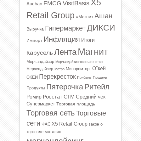
X5
VisitBasis
FMCG
Auchan
Retail Group
Ашан
«Магнит
ДИКСИ
Гипермаркет
Выручка
Инфляция
Итоги
Импорт
Магнит
Лента
Карусель
Мерчандайзер
Мерчандайзинговое агенство
О"кей
Минпромторг
Мерчендайзер
Метро
Перекресток
ОКЕЙ
Прибыль
Продажи
Ритейл
Пятерочка
Продукты
Росстат
СТМ
Ромир
Средний чек
Супермаркет
Торговая площадь
Торговая сеть
Торговые
сети
Х5 Retail Group
ФАС
закон о
магазин
торговле