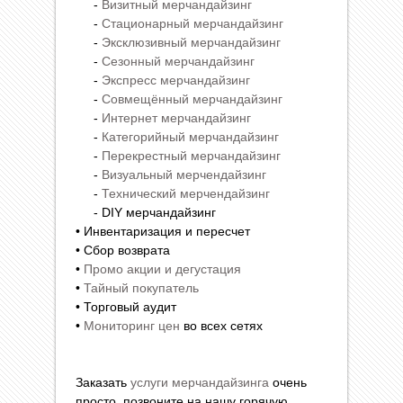
-
Визитный мерчандайзинг
-
Стационарный мерчандайзинг
-
Эксклюзивный мерчандайзинг
-
Сезонный мерчандайзинг
-
Экспресс мерчандайзинг
-
Совмещённый мерчандайзинг
-
Интернет мерчандайзинг
-
Категорийный мерчандайзинг
-
Перекрестный мерчандайзинг
-
Визуальный мерчендайзинг
-
Технический мерчендайзинг
- DIY мерчандайзинг
• Инвентаризация и пересчет
• Сбор возврата
•
Промо акции и дегустация
•
Тайный покупатель
• Торговый аудит
•
Мониторинг цен
во всех сетях
Заказать
услуги мерчандайзинга
очень
просто, позвоните на нашу горячую