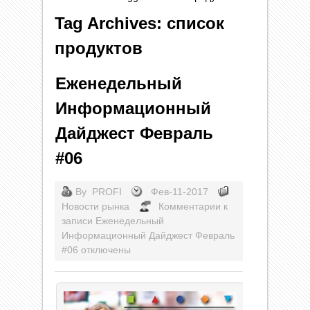
Tag Archives: список
продуктов
Еженедельный
Информационный
Дайджест Февраль
#06
By
PROFI
Фев-11-2017
Новости рынка
Комментарии
к
записи Еженедельный
Информационный Дайджест Февраль
#06
отключены