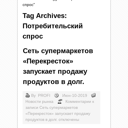
спрос"
Tag Archives:
Потребительский
спрос
Сеть супермаркетов
«Перекресток»
запускает продажу
продуктов в долг.
By
PROFI
Июн-10-2019
Новости рынка
Комментарии
к
записи Сеть супермаркетов
«Перекресток» запускает продажу
продуктов в долг.
отключены