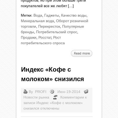
продуктов, но при этом больше трети
покупателей все же любят […]
Метки:
Вода
,
Гаджеты
,
Качество воды
,
Минеральная вода
,
Оборот розничной
торговли
,
Перекресток
,
Популярные
бренды
,
Потребительский спрос
,
Продажи
,
Росстат
,
Рост
потребительского спроса
Индекс «Кофе с
молоком» снизился
By
PROFI
Июн-19-2014
Новости рынка
Комментарии
к
записи Индекс «Кофе с молоком»
снизился
отключены