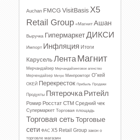
X5
VisitBasis
FMCG
Auchan
Retail Group
Ашан
«Магнит
ДИКСИ
Гипермаркет
Выручка
Инфляция
Итоги
Импорт
Магнит
Лента
Карусель
Мерчандайзер
Мерчандайзинговое агенство
О"кей
Минпромторг
Мерчендайзер
Метро
Перекресток
ОКЕЙ
Прибыль
Продажи
Ритейл
Пятерочка
Продукты
Росстат
СТМ
Ромир
Средний чек
Супермаркет
Торговая площадь
Торговая сеть
Торговые
сети
Х5 Retail Group
ФАС
закон о
магазин
торговле