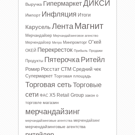
ДИКСИ
Гипермаркет
Выручка
Инфляция
Итоги
Импорт
Магнит
Лента
Карусель
Мерчандайзер
Мерчандайзинговое агенство
О"кей
Минпромторг
Мерчендайзер
Метро
Перекресток
ОКЕЙ
Прибыль
Продажи
Ритейл
Пятерочка
Продукты
Росстат
СТМ
Ромир
Средний чек
Супермаркет
Торговая площадь
Торговая сеть
Торговые
сети
Х5 Retail Group
ФАС
закон о
магазин
торговле
мерчандайзинг
мерчендайзинг
мерчандайзинговые агентства
мерчендайзинговые агентства
ритейлер