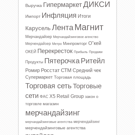
ДИКСИ
Гипермаркет
Выручка
Инфляция
Итоги
Импорт
Магнит
Лента
Карусель
Мерчандайзер
Мерчандайзинговое агенство
О"кей
Минпромторг
Мерчендайзер
Метро
Перекресток
ОКЕЙ
Прибыль
Продажи
Ритейл
Пятерочка
Продукты
Росстат
СТМ
Ромир
Средний чек
Супермаркет
Торговая площадь
Торговая сеть
Торговые
сети
Х5 Retail Group
ФАС
закон о
магазин
торговле
мерчандайзинг
мерчендайзинг
мерчандайзинговые агентства
мерчендайзинговые агентства