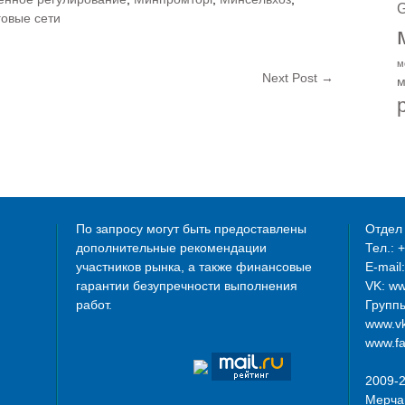
G
говые сети
м
Next Post
→
м
По запросу могут быть предоставлены
Отдел 
дополнительные рекомендации
Тел.: 
участников рынка, а также финансовые
E-mail
гарантии безупречности выполнения
VK: w
работ.
Группы
www.vk
www.fa
2009-
Мерча