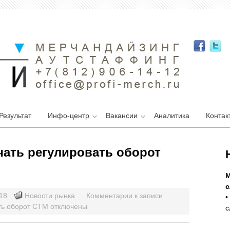
Результат
Инфо-центр
Вакансии
Аналитика
Контак
чать регулировать оборот
М
с
018
Новости рынка
Комментарии
к записи
•
ть оборот СТМ
отключены
с