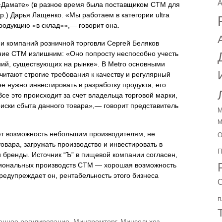
A
 «Дамате» (в разное время была поставщиком СТМ для
 др.) Дарья Лащенко. «Мы работаем в категории ultra
продукцию «в склад»»,— говорит она.
и компаний розничной торговли Сергей Беляков
ние СТМ излишним: «Оно попросту неспособно учесть
ний, существующих на рынке». В Metro основными
итают строгие требования к качеству и регулярный
е нужно инвестировать в разработку продукта, его
Все это происходит за счет владельца торговой марки,
риски сбыта данного товара»,— говорит представитель
М
М
ют возможность небольшим производителям, не
О
вара, загружать производство и инвестировать в
П
и бренды. Источник “Ъ” в пищевой компании согласен,
гиональных производств СТМ — хорошая возможность
редупреждает он, рентабельность этого бизнеса
С
п
енное регулирование
,
Минпромторг
,
Минсельхоз
,