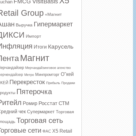
X5
VisitBasis
FMCG
uchan
Retail Group
«Магнит
Ашан
Гипермаркет
Выручка
ДИКСИ
Импорт
Инфляция
Карусель
Итоги
Магнит
Лента
ерчандайзер
Мерчандайзинговое агенство
О"кей
Минпромторг
ерчендайзер
Метро
Перекресток
КЕЙ
Прибыль
Продажи
Пятерочка
родукты
Ритейл
Росстат
СТМ
Ромир
редний чек
Супермаркет
Торговая
Торговая сеть
лощадь
Торговые сети
Х5 Retail
ФАС