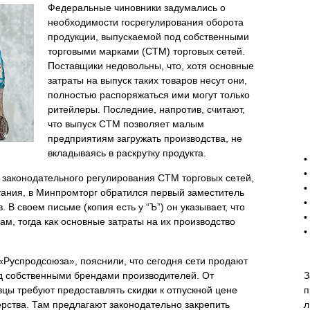
Федеральные чиновники задумались о
необходимости госрегулирования оборота
продукции, выпускаемой под собственными
торговыми марками (СТМ) торговых сетей.
Поставщики недовольны, что, хотя основные
затраты на выпуск таких товаров несут они,
полностью распоряжаться ими могут только
ритейлеры. Последние, напротив, считают,
что выпуск СТМ позволяет малым
предприятиям загружать производства, не
-
вкладываясь в раскрутку продукта.
•
•
законодательного регулирования СТМ торговых сетей,
•
итания, в Минпромторг обратился первый заместитель
•
В своем письме (копия есть у “Ъ”) он указывает, что
•
м, тогда как основные затраты на их производство
•
«Руспродсоюза», пояснили, что сегодня сети продают
д собственными брендами производителей. От
З
цы требуют предоставлять скидки к отпускной цене
п
рства. Там предлагают законодательно закрепить
л