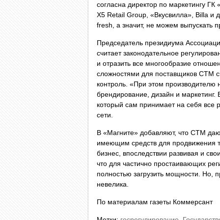
согласна директор по маркетингу ГК
X5 Retail Group, «Вкусвилла», Billa и
fresh, а значит, не можем выпускать 
Председатель президиума Ассоциаци
считает законодательное регулирова
и отразить все многообразие отноше
сложностями для поставщиков СТМ сч
контроль. «При этом производителю н
брендирование, дизайн и маркетинг. 
который сам принимает на себя все 
сети.
В «Магните» добавляют, что СТМ да
имеющим средств для продвижения то
бизнес, впоследствии развивая и сво
что для частично простаивающих ре
полностью загрузить мощности. Но, п
невелика.
По материалам газеты Коммерсант
Метки:
госрегулирование
,
Государств