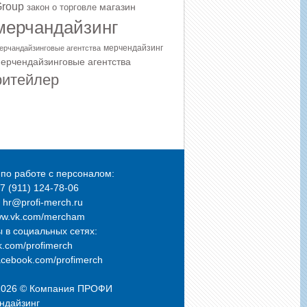
roup
магазин
закон о торговле
мерчандайзинг
мерчендайзинг
ерчандайзинговые агентства
ерчендайзинговые агентства
ритейлер
по работе с персоналом:
+7 (911) 124-78-06
: hr@profi-merch.ru
ww.vk.com/mercham
 в социальных сетях:
.com/profimerch
cebook.com/profimerch
2026 © Компания
ПРОФИ
ндайзинг