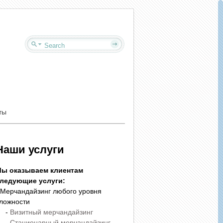
ты
Наши услуги
ы оказываем клиентам
ледующие услуги:
 Мерчандайзинг любого уровня
ложности
-
Визитный мерчандайзинг
-
Стационарный мерчандайзинг