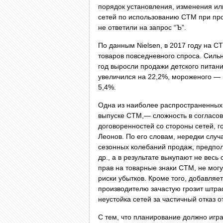
порядок установления, изменения ил
сетей по использованию СТМ при про
не ответили на запрос “Ъ”.
По данным Nielsen, в 2017 году на С
товаров повседневного спроса. Силь
год выросли продажи детского питан
увеличился на 22,2%, мороженого —
5,4%.
Одна из наиболее распространенных 
выпуске СТМ,— сложность в согласов
договоренностей со стороны сетей, 
Леонов. По его словам, нередки слу
сезонных колебаний продаж, предпо
др., а в результате выкупают не вес
прав на товарные знаки СТМ, не могу
риски убытков. Кроме того, добавляе
производителю зачастую грозит штра
неустойка сетей за частичный отказ 
С тем, что планирование должно игр