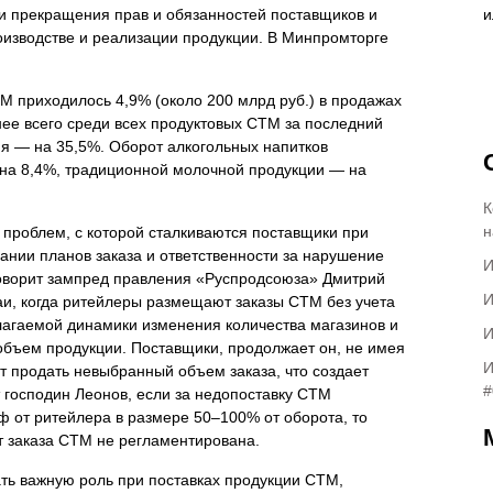
и прекращения прав и обязанностей поставщиков и
изводстве и реализации продукции. В Минпромторге
ТМ приходилось 4,9% (около 200 млрд руб.) в продажах
нее всего среди всех продуктовых СТМ за последний
ия — на 35,5%. Оборот алкогольных напитков
 на 8,4%, традиционной молочной продукции — на
К
н
проблем, с которой сталкиваются поставщики при
ании планов заказа и ответственности за нарушение
И
говорит зампред правления «Руспродсоюза» Дмитрий
И
чаи, когда ритейлеры размещают заказы СТМ без учета
лагаемой динамики изменения количества магазинов и
И
ь объем продукции. Поставщики, продолжает он, не имея
И
т продать невыбранный объем заказа, что создает
#
т господин Леонов, если за недопоставку СТМ
ф от ритейлера в размере 50–100% от оборота, то
от заказа СТМ не регламентирована.
ать важную роль при поставках продукции СТМ,