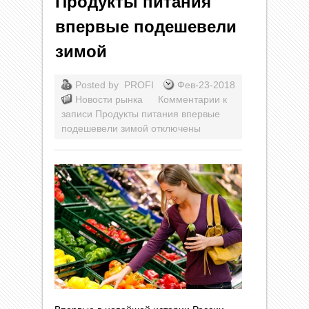
Продукты питания
впервые подешевели
зимой
Posted by
PROFI
Фев-23-2018
Новости рынка
Комментарии
к
записи Продукты питания впервые
подешевели зимой
отключены