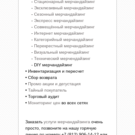
-
Стационарный мерчандайзинг
-
Эксклюзивный мерчандайзинг
-
Сезонный мерчандайзинг
-
Экспресс мерчандайзинг
-
Совмещённый мерчандайзинг
-
Интернет мерчандайзинг
-
Категорийный мерчандайзинг
-
Перекрестный мерчандайзинг
-
Визуальный мерчендайзинг
-
Технический мерчендайзинг
- DIY мерчандайзинг
• Инвентаризация и пересчет
• Сбор возврата
•
Промо акции и дегустация
•
Тайный покупатель
• Торговый аудит
•
Мониторинг цен
во всех сетях
Заказать
услуги мерчандайзинга
очень
просто, позвоните на нашу горячую
линию по номеру +7 (812) 906-14-12 или