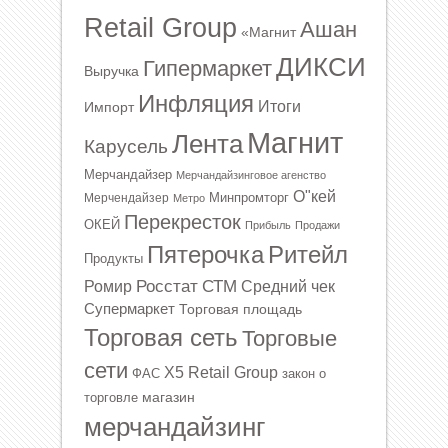
Retail Group
Ашан
«Магнит
ДИКСИ
Гипермаркет
Выручка
Инфляция
Итоги
Импорт
Магнит
Лента
Карусель
Мерчандайзер
Мерчандайзинговое агенство
О"кей
Минпромторг
Мерчендайзер
Метро
Перекресток
ОКЕЙ
Прибыль
Продажи
Ритейл
Пятерочка
Продукты
Росстат
СТМ
Ромир
Средний чек
Супермаркет
Торговая площадь
Торговая сеть
Торговые
сети
Х5 Retail Group
ФАС
закон о
магазин
торговле
мерчандайзинг