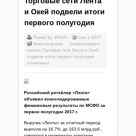
Торговые сети Лента
и Окей подвели итоги
первого полугодия
Posted by
PROFI
Сен-1-2017
Новости рынка
Комментарии
к
записи Торговые сети Лента и Окей
подвели итоги первого полугодия
отключены
Российский ретейлер «Лента»
объявил консолидированные
финансовые результаты по МСФО за
первое полугодие 2017 г.
Выручка «Ленты» за отчетный период
выросла на 16,7%, до 163,5 млрд руб.,
говорится в материалах компании.