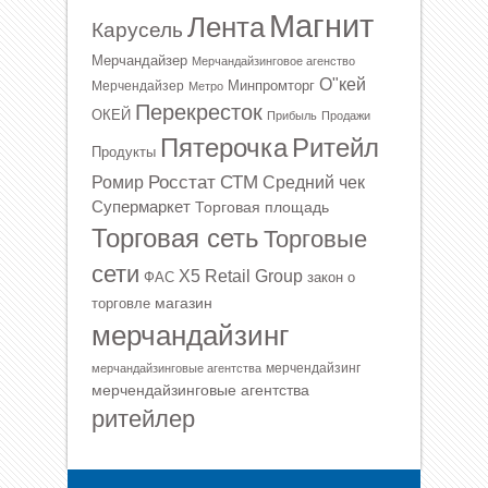
Магнит
Лента
Карусель
Мерчандайзер
Мерчандайзинговое агенство
О"кей
Минпромторг
Мерчендайзер
Метро
Перекресток
ОКЕЙ
Прибыль
Продажи
Ритейл
Пятерочка
Продукты
Росстат
СТМ
Ромир
Средний чек
Супермаркет
Торговая площадь
Торговая сеть
Торговые
сети
Х5 Retail Group
ФАС
закон о
магазин
торговле
мерчандайзинг
мерчендайзинг
мерчандайзинговые агентства
мерчендайзинговые агентства
ритейлер