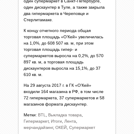
один супермаркет в Санкт-Петербурге,
один дискаунтер в Туле, а также закрыла
два гипермаркета в Череповце и
Стерлитамаке.
К концу отчетного периода общая
торговая площадь «О’Кей» увеличилась
на 1,0%, до 608 507 кв. м, при этом
торговая площадь гипер- и
супермаркетов выросла на 0,2%, до 570
897 кв. м, а торговая площадь
дискаунтеров выросла на 15,1%, до 37
610 кв. м.
На 29 августа 2017 г. в ГК «О’Кей»
входили 164 магазина в РФ, в том числе
72 гипермаркета, 37 супермаркетов и 58
магазинов формата дискаунтер.
Метки:
BTL
,
Выкладка товара
,
Гипермаркет
,
Итоги
,
Лента
,
мерчандайзинг
,
ОКЕЙ
,
Супермаркет