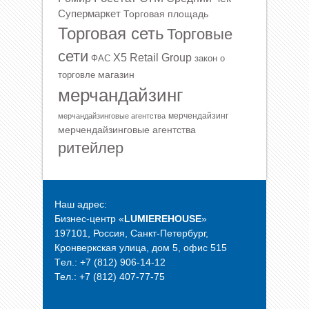
Супермаркет
Торговая площадь
Торговая сеть
Торговые
сети
Х5 Retail Group
ФАС
закон о
магазин
торговле
мерчандайзинг
мерчендайзинг
мерчандайзинговые агентства
мерчендайзинговые агентства
ритейлер
Наш адрес:
Бизнес-центр «
LUMIEREHOUSE
»
197101, Россия, Санкт-Петербург,
Кронверкская улица, дом 5, офис 515
Tел.: +7 (812) 906-14-12
Тел.: +7 (812) 407-77-75