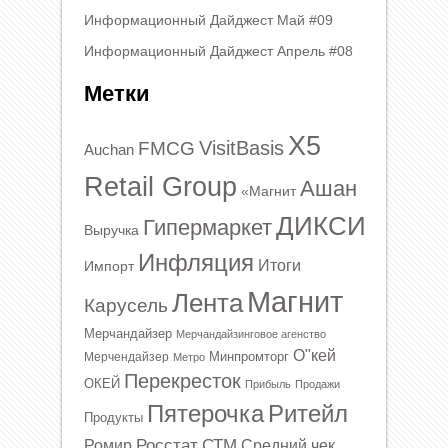
Информационный Дайджест Май #09
Информационный Дайджест Апрель #08
Метки
X5
VisitBasis
FMCG
Auchan
Retail Group
Ашан
«Магнит
ДИКСИ
Гипермаркет
Выручка
Инфляция
Итоги
Импорт
Магнит
Лента
Карусель
Мерчандайзер
Мерчандайзинговое агенство
О"кей
Минпромторг
Мерчендайзер
Метро
Перекресток
ОКЕЙ
Прибыль
Продажи
Ритейл
Пятерочка
Продукты
Росстат
СТМ
Ромир
Средний чек