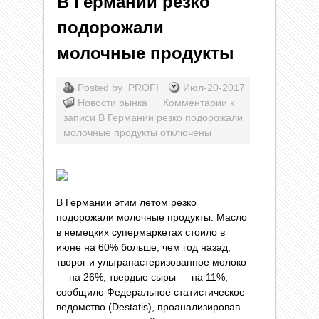
В Германии резко
подорожали
молочные продукты
Posted by
PROFI
Июл-20-2017
Новости рынка
Комментарии
к
записи В Германии резко подорожали
молочные продукты
отключены
В Германии этим летом резко
подорожали молочные продукты. Масло
в немецких супермаркетах стоило в
июне на 60% больше, чем год назад,
творог и ультрапастеризованное молоко
— на 26%, твердые сыры — на 11%,
сообщило Федеральное статистическое
ведомство (Destatis), проанализировав