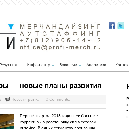
Результат
Инфо-центр
Вакансии
Аналитика
Контак
еры — новые планы развития
М
13
Новости рынка
0 Comments.
с
•
Первый квартал 2013 года внес большие
с
коррективы в расстановку сил в сетевом
ритейле. В одних сегментах произошла