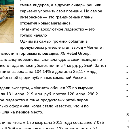
смена лидеров, а в других лидеры решили
серьезно упрочить свои позиции. Но самое
интересное — это грандиозные планы
открытия новых магазинов.
«Магнит»: абсолютное лидерство – это
только начало
Одним из самых громких событий в
продуктовом ритейле стал выход «Магнита»
льности и торговым площадям. X5 Retail Group,
а планку первенства, сначала сдала свои позиции по
-
ого года понеся убыток почти в 4 млрд. рублей. За тот
•
гнит» выросла на 104,14% и достигла 25,117 млрд.
•
нтабельной среди публичных компаний России.
•
•
жидали эксперты, «Магнит» обошел X5 по выручке,
•
ла 131 млрд. 219 млн. руб. против 126 млрд. 296,2
•
ное лидерство в гонке продуктовых ритейлеров
ьно оформила, когда стало известно, что и по
ышла на первое место.
З
п
ти по итогам 1-го квартала 2013 года составило 7 075
л
рых 6 209 «магазинов у дома», 132 гипермаркета, 21