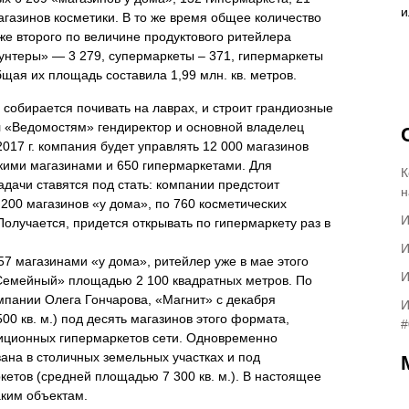
газинов косметики. В то же время общее количество
же второго по величине продуктового ритейлера
каунтеры» — 3 279, супермаркеты – 371, гипермаркеты
щая их площадь составила 1,99 млн. кв. метров.
собирается почивать на лаврах, и строит грандиозные
ал «Ведомостям» гендиректор и основной владелец
2017 г. компания будет управлять 12 000 магазинов
кими магазинами и 650 гипермаркетами. Для
К
адачи ставятся под стать: компании предстоит
н
 200 магазинов «у дома», по 760 косметических
И
Получается, придется открывать по гипермаркету раз в
И
57 магазинами «у дома», ритейлер уже в мае этого
И
 Семейный» площадью 2 100 квадратных метров. По
мпании Олега Гончарова, «Магнит» с декабря
И
00 кв. м.) под десять магазинов этого формата,
#
иционных гипермаркетов сети. Одновременно
ана в столичных земельных участках и под
кетов (средней площадью 7 300 кв. м.). В настоящее
аким объектам.