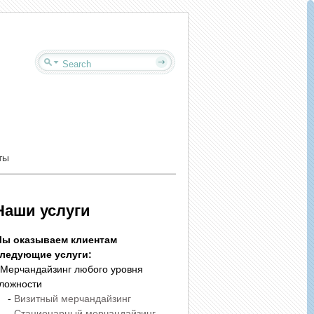
ты
Наши услуги
ы оказываем клиентам
ледующие услуги:
 Мерчандайзинг любого уровня
ложности
-
Визитный мерчандайзинг
-
Стационарный мерчандайзинг