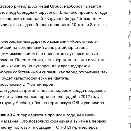
A
ового ритейла, X5 Retail Group, наоборот пытается
етов под брендом «Карусель». В начале прошлого года
окращения площадей «Каруселей» до 4,5 тыс. кв. м.
были закрыты два объекта площадью 10 тыс. и 3 тыс. кв.
an операционный директор компании «Кристанваль-
ейший на сегодняшний день ритейлер страны —
едким исключением) не привлекает аутсорсинговые
зинов. По ее мнению, есть вероятность, что с учетом
М
е к клинингу на аутсорсинге у краснодарской
 уборку собственными силами, как перед открытием, так
М
 будет катастрофически не хватать.
О
российских DIY-ритейлеров
П
 для дома встретил с новым лидером среди продавцов
оличеству совокупных торговых площадей в 2012 году
в группу Auchan, обошла германскую OBI и увеличила
С
тившей 4 гипермаркета в прошлом году, немецкий
п
о магазина. Это позволило французам выйти на первую
ичеству торговых площадей. ТОП-3 DIY-ритейлеров