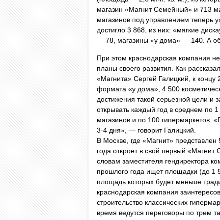
магазин «Магнит Семейный» и 713 ма
магазинов под управлением теперь у
достигло 3 868, из них: «мягкие дис
— 78, магазины «у дома» — 140. А об
При этом краснодарская компания не 
планы своего развития. Как рассказ
«Магнита» Сергей Галицкий, к концу 
формата «у дома», 4 500 косметичес
достижения такой серьезной цели и з
открывать каждый год в среднем по 1
магазинов и по 100 гипермаркетов. «
3-4 дня», — говорит Галицкий.
В Москве, где «Магнит» представлен 
года откроет в свой первый «Магнит
словам заместителя гендиректора ко
прошлого года ищет площадки (до 1 5
площадь которых будет меньше трад
краснодарская компания заинтересов
строительство классических гипермар
время ведутся переговоры по трем т