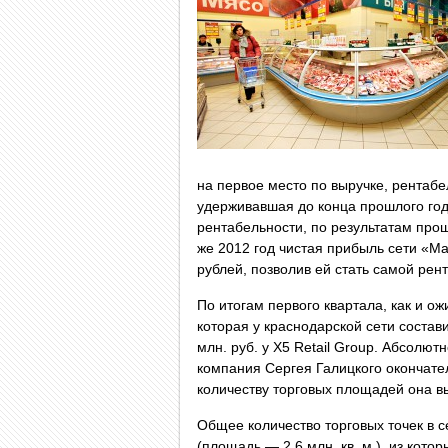
на первое место по выручке, рентабе
удерживавшая до конца прошлого год
рентабельности, по результатам прошл
же 2012 год чистая прибыль сети «Ма
рублей, позволив ей стать самой ре
По итогам первого квартала, как и о
которая у краснодарской сети состави
млн. руб. у X5 Retail Group. Абсолют
компания Сергея Галицкого окончател
количеству торговых площадей она в
Общее количество торговых точек в се
(площадь — 2,6 млн. кв. м.), из кото