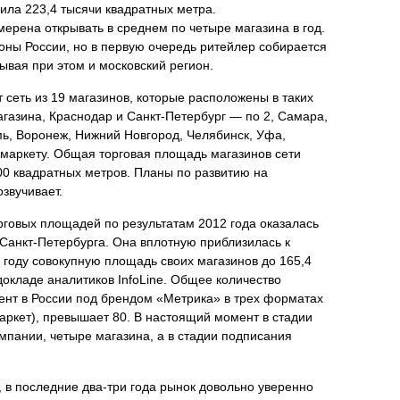
вила 223,4 тысячи квадратных метра.
ерена открывать в среднем по четыре магазина в год.
ны России, но в первую очередь ритейлер собирается
бывая при этом и московский регион.
 сеть из 19 магазинов, которые расположены в таких
магазина, Краснодар и Санкт-Петербург — по 2, Самара,
мь, Воронеж, Нижний Новгород, Челябинск, Уфа,
рмаркету. Общая торговая площадь магазинов сети
00 квадратных метров. Планы по развитию на
звучивает.
рговых площадей по результатам 2012 года оказалась
 Санкт-Петербурга. Она вплотную приблизилась к
 году совокупную площадь своих магазинов до 165,4
 докладе аналитиков InfoLine. Общее количество
ент в России под брендом «Метрика» в трех форматах
маркет), превышает 80. В настоящий момент в стадии
мпании, четыре магазина, а в стадии подписания
в последние два-три года рынок довольно уверенно