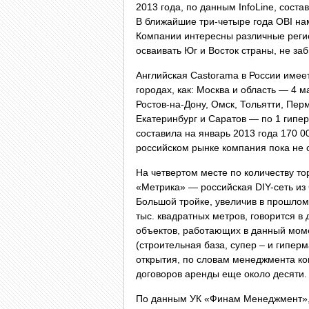
2013 года, по данным InfoLine, соста
В ближайшие три-четыре года OBI нам
Компании интересны различные регио
осваивать Юг и Восток страны, не за
Английская Castorama в России имеет
городах, как: Москва и область — 4 
Ростов-на-Дону, Омск, Тольятти, Пер
Екатеринбург и Саратов — по 1 гипе
составила на январь 2013 года 170 0
российском рынке компания пока не о
На четвертом месте по количеству то
«Метрика» — российская DIY-сеть из
Большой тройке, увеличив в прошлом
тыс. квадратных метров, говорится в
объектов, работающих в данный мом
(строительная база, супер – и гипер
открытия, по словам менеджмента ко
договоров аренды еще около десяти.
По данным УК «Финам Менеджмент», 