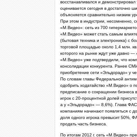
восстанавливался и демонстрировал 
оценивается сегодня в достаточно ши
объясняется сравнительно низким ур
При этом в индустрии, несомненно, 
«М.Видео»: сеть из 700 гипермаркет
«М.Видео» может стать самым влият
(бытовая техника и электроника) с б
торговой площадью около 1,4 млн. кв.
которого на рынке ждут уже давно 
«М.Видео» уже подтвердили, что ко
консолидации конкурента. Ранее СМИ
приобретение сети «Эльдорадо» у ч
По словам главы Федеральной антим
одобрить ходатайство «М.Видео» о п
предписание о сокращении бизнеса в
игрок с 20-процентной долей присутс
а у «Эльдорадо» — 8,6%). Глава ФАС
компаниям начинают появляться с до
доля одного игрока превысит 50%, Ф
продать часть бизнеса.
По итогам 2012 г. сеть «М.Видео» пр