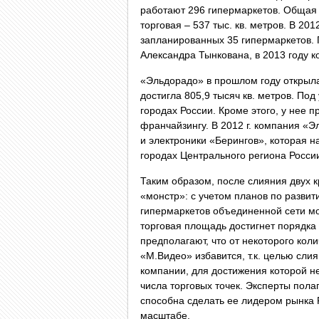
работают 296 гипермаркетов. Общая п
торговая – 537 тыс. кв. метров. В 20
запланированных 35 гипермаркетов.
Александра Тынкована, в 2013 году к
«Эльдорадо» в прошлом году открыла
достигла 805,9 тысяч кв. метров. По
городах России. Кроме этого, у нее 
франчайзингу. В 2012 г. компания «
и электроники «Берингов», которая н
городах Центрального региона Росси
Таким образом, после слияния двух 
«монстр»: с учетом планов по развит
гипермаркетов объединенной сети мо
торговая площадь достигнет порядка
предполагают, что от некоторого кол
«М.Видео» избавится, т.к. целью сл
компании, для достижения которой н
числа торговых точек. Эксперты полаг
способна сделать ее лидером рынка 
масштабе.