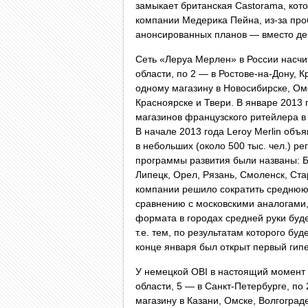
замыкает британская Castorama, кот
компании Медерика Пейна, из-за пр
анонсированных планов — вместо дев
Сеть «Леруа Мерлен» в России насчи
области, по 2 — в Ростове-на-Дону, 
одному магазину в Новосибирске, Ом
Красноярске и Твери. В январе 2013 
магазинов французского ритейлера в 
В начале 2013 года Leroy Merlin объ
в небольших (около 500 тыс. чел.) р
программы развития были названы: Бр
Липецк, Орел, Рязань, Смоленск, Ста
компании решило сократить среднюю 
сравнению с московскими аналогами,
формата в городах средней руки буд
т.е. тем, по результатам которого бу
конце января был открыт первый гипе
У немецкой OBI в настоящий момент 
области, 5 — в Санкт-Петербурге, по
магазину в Казани, Омске, Волгогра