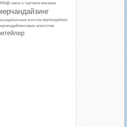
roup
магазин
закон о торговле
мерчандайзинг
мерчендайзинг
ерчандайзинговые агентства
ерчендайзинговые агентства
ритейлер