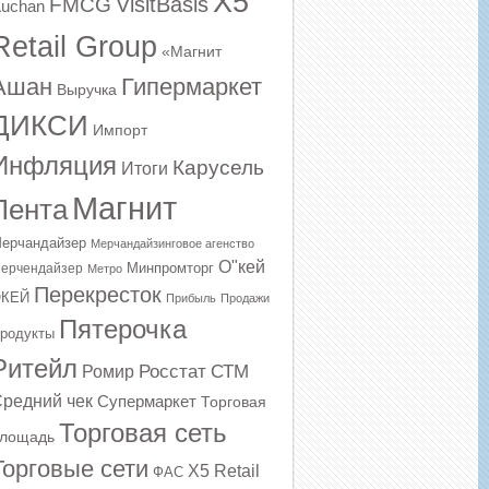
X5
VisitBasis
FMCG
uchan
Retail Group
«Магнит
Ашан
Гипермаркет
Выручка
ДИКСИ
Импорт
Инфляция
Карусель
Итоги
Магнит
Лента
ерчандайзер
Мерчандайзинговое агенство
О"кей
Минпромторг
ерчендайзер
Метро
Перекресток
КЕЙ
Прибыль
Продажи
Пятерочка
родукты
Ритейл
Росстат
СТМ
Ромир
редний чек
Супермаркет
Торговая
Торговая сеть
лощадь
Торговые сети
Х5 Retail
ФАС