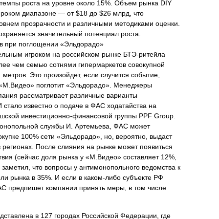
темпы роста на уровне около 15%. Объем рынка DIY
роком диапазоне — от $18 до $26 млрд, что
овнем прозрачности и различными методиками оценки.
сохраняется значительный потенциал роста.
ов при поглощении «Эльдорадо»
ельным игроком на российском рынке БТЭ-ритейла
олее чем семью сотнями гипермаркетов совокупной
 метров. Это произойдет, если случится событие,
— «М.Видео» поглотит «Эльдорадо». Менеджеры
мпания рассматривает различные варианты
 стало известно о подаче в ФАС ходатайства на
ешской инвестиционно-финансовой группы PPF Group.
онопольной службы И. Артемьева, ФАС может
окупке 100% сети «Эльдорадо», но, вероятно, выдаст
 регионах. После слияния на рынке может появиться
твия (сейчас доля рынка у «М.Видео» составляет 12%,
 заметил, что вопросы у антимонопольного ведомства к
ли рынка в 35%. И если в каком-либо субъекте РФ
АС предпишет компании принять меры, в том числе
едставлена в 127 городах Российской Федерации, где