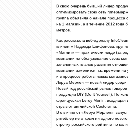
В свою очередь бывший лидер продукт
оптимизировать свою сеть гипермарк
группа объявила о начале процесса с
на 1 магазин, а в течение 2012 года 
метров.
Как рассказала веб-журналу InfoCle
клининг» Надежда Епифанова, крупн
«Магнит» — практически нигде (за р
компании на обслуживание своих мага
заявленных планов развития отношени
компании изменится, т.к. времени на
и в процессе работы новых магазинов
Леруа Мерлен — новый лидер среди 
Новый год российский рынок товаров
продукции DIY (Do It Yourself). По к
французская Leroy Merlin, входящая 
отрыв от английской Castorama.
В отличие от «Леруа Мерлен», запус
ритейлер не открыл ни одного новог
строчку российского рейтинга по кол