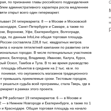
орая, по признанию главы российского подразделения
G
облем административного характера росла медленнее
яти открыт всего один гипермаркет.
м
тывает 24 гипермаркета: 8 — в Москве и Московской
м
Краснодаре, Санкт-Петербурге и Самаре, а также по
ске, Воронеже, Уфе, Екатеринбурге, Волгограде,
года, по данным InfoLine общая торговая площадь
России составляла 228,8 тыс. квадратных метров.
явила о начале пятилетней кампании по развитию сети
егиональных городах. В числе потенциальных участников
янск, Белгород, Владимир, Иваново, Калуга, Курск,
рый Оскол, Тамбов и Тула. В то же время руководство
площадь объектов в среднем на 2 тыс. кв.м. по
 понимая, что окупаемость магазинов традиционного
ет превышать приемлемые сроки. Тестовым городом,
дет решаться судьба всей программы, стала Тверь, где в
рмаркет в рамках этого проекта.
в РФ работают 19 гипермаркетов: 6 — в Москве и
 2 — в Нижнем Новгороде и Екатеринбурге, а также по 1
де и Краснодаре. Общая торговая площадь на начало