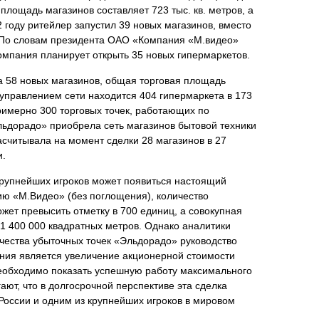
лощадь магазинов составляет 723 тыс. кв. метров, а
12 году ритейлер запустил 39 новых магазинов, вместо
 По словам президента ОАО «Компания «М.видео»
омпания планирует открыть 35 новых гипермаркетов.
 58 новых магазинов, общая торговая площадь
д управлением сети находится 404 гипермаркета в 173
примерно 300 торговых точек, работающих по
Эльдорадо» приобрела сеть магазинов бытовой техники
асчитывала на момент сделки 28 магазинов в 27
и.
крупнейших игроков может появиться настоящий
ию «М.Видео» (без поглощения), количество
жет превысить отметку в 700 единиц, а совокупная
 1 400 000 квадратных метров. Однако аналитики
ичества убыточных точек «Эльдорадо» руководство
ияния является увеличение акционерной стоимости
еобходимо показать успешную работу максимального
ают, что в долгосрочной перспективе эта сделка
России и одним из крупнейших игроков в мировом