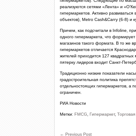
гипермаркетов). Следующие по масш
реализуются сетями «Лента» и «О’Кей
гипермаркетов. Активно развиваться 
объектов), Metro Cash&Carry (6-8) и 
Причем, как подсчитали в Infoline, п
одного гипермаркета, что формирует
магазинов такого формата. В то же
гипермаркетов отличается Краснодар 
жителей приходится 127 квадратных 
пятерку лидеров входит Санкт-Петерб
Традиционно низкие показатели насы
градостроительная политика препятст
отдельностоящих гипермаркетов, а п
ограничен.
РИА Новости
Метки:
FMCG
,
Гипермаркет
,
Торговая
←
Previous Post