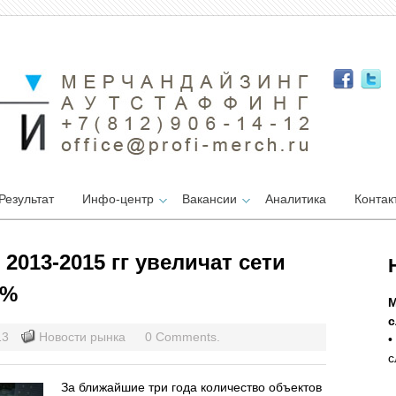
Результат
Инфо-центр
Вакансии
Аналитика
Контак
2013-2015 гг увеличат сети
5%
М
с
13
Новости рынка
0 Comments.
•
с
За ближайшие три года количество объектов