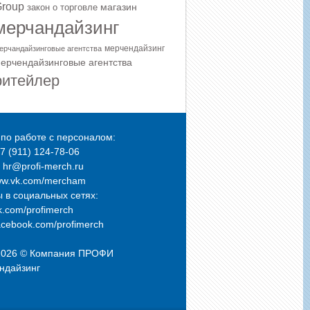
roup
магазин
закон о торговле
мерчандайзинг
мерчендайзинг
ерчандайзинговые агентства
ерчендайзинговые агентства
ритейлер
по работе с персоналом:
+7 (911) 124-78-06
: hr@profi-merch.ru
ww.vk.com/mercham
 в социальных сетях:
.com/profimerch
cebook.com/profimerch
2026 © Компания
ПРОФИ
ндайзинг