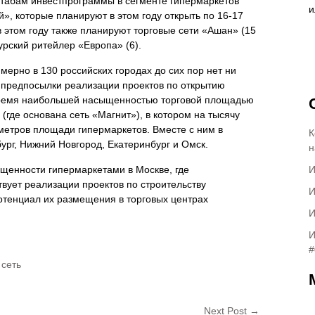
табам инвестпрограммы в сегменте гипермаркетов
», которые планируют в этом году открыть по 16-17
в этом году также планируют торговые сети «Aшан» (15
курский ритейлер «Европа» (6).
римерно в 130 российских городах до сих пор нет ни
 предпосылки реализации проектов по открытию
 время наибольшей насыщенностью торговой площадью
(где основана сеть «Магнит»), в котором на тысячу
метров площади гипермаркетов. Вместе с ним в
К
ург, Нижний Новгород, Екатеринбург и Омск.
н
щенности гипермаркетами в Москве, где
И
вует реализации проектов по строительству
И
отенциал их размещения в торговых центрах
И
И
#
 сеть
Next Post
→