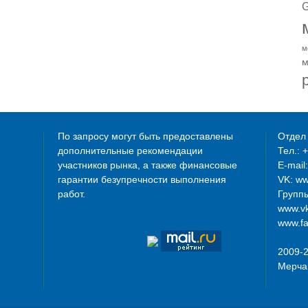
G
м
м
По запросу могут быть предоставлены
Отдел 
дополнительные рекомендации
Тел.: 
участников рынка, а также финансовые
E-mail
гарантии безупречности выполнения
VK: w
работ.
Группы
www.vk
www.fa
2009-
Мерча