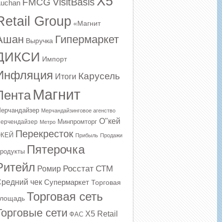
X5
VisitBasis
FMCG
uchan
Retail Group
«Магнит
Ашан
Гипермаркет
Выручка
ДИКСИ
Импорт
Инфляция
Карусель
Итоги
Магнит
Лента
ерчандайзер
Мерчандайзинговое агенство
О"кей
Минпромторг
ерчендайзер
Метро
Перекресток
КЕЙ
Прибыль
Продажи
Пятерочка
родукты
Ритейл
Росстат
СТМ
Ромир
редний чек
Супермаркет
Торговая
Торговая сеть
лощадь
Торговые сети
Х5 Retail
ФАС