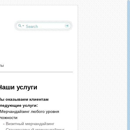
ты
Наши услуги
ы оказываем клиентам
ледующие услуги:
 Мерчандайзинг любого уровня
ложности
-
Визитный мерчандайзинг
-
Стационарный мерчандайзинг