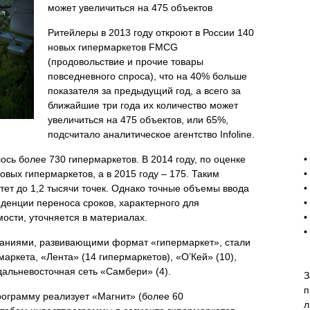
может увеличиться на 475 объектов
Ритейлеры в 2013 году откроют в России 140
новых гипермаркетов FMCG
(продовольствие и прочие товары
повседневного спроса), что на 40% больше
показателя за предыдущий год, а всего за
ближайшие три года их количество может
увеличиться на 475 объектов, или 65%,
подсчитало аналитическое агентство Infoline.
-
ось более 730 гипермаркетов. В 2014 году, по оценке
•
овых гипермаркетов, а в 2015 году – 175. Таким
•
стет до 1,2 тысячи точек. Однако точные объемы ввода
•
нденции переноса сроков, характерного для
•
ости, уточняется в материалах.
•
•
паниями, развивающими формат «гипермаркет», стали
маркета, «Лента» (14 гипермаркетов), «O’Кей» (10),
 дальневосточная сеть «Самбери» (4).
З
п
ограмму реализует «Магнит» (более 60
л