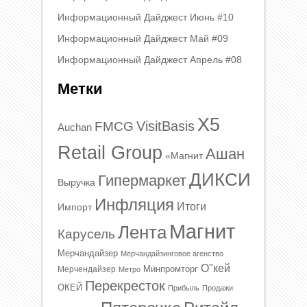
Информационный Дайджест Июнь #10
Информационный Дайджест Май #09
Информационный Дайджест Апрель #08
Метки
X5
VisitBasis
FMCG
Auchan
Retail Group
Ашан
«Магнит
ДИКСИ
Гипермаркет
Выручка
Инфляция
Итоги
Импорт
Магнит
Лента
Карусель
Мерчандайзер
Мерчандайзинговое агенство
О"кей
Минпромторг
Мерчендайзер
Метро
Перекресток
ОКЕЙ
Прибыль
Продажи