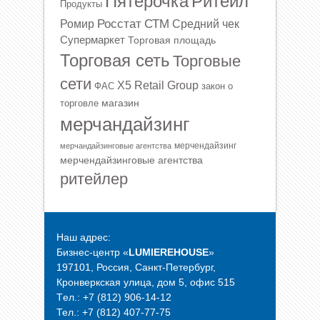
Ритейл
Пятерочка
Продукты
Росстат
СТМ
Ромир
Средний чек
Супермаркет
Торговая площадь
Торговая сеть
Торговые
сети
Х5 Retail Group
ФАС
закон о
магазин
торговле
мерчандайзинг
мерчендайзинг
мерчандайзинговые агентства
мерчендайзинговые агентства
ритейлер
Наш адрес:
Бизнес-центр «
LUMIEREHOUSE
»
197101, Россия, Санкт-Петербург,
Кронверкская улица, дом 5, офис 515
Tел.: +7 (812) 906-14-12
Тел.: +7 (812) 407-77-75