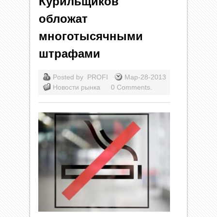
Курильщиков
обложат
многотысячными
штрафами
Posted by
PROFI
Мар-28-2013
Новости рынка
0 Comments.