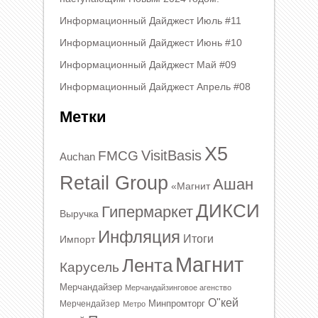
Информационный Дайджест Июль #11
Информационный Дайджест Июнь #10
Информационный Дайджест Май #09
Информационный Дайджест Апрель #08
Метки
X5
VisitBasis
FMCG
Auchan
Retail Group
Ашан
«Магнит
ДИКСИ
Гипермаркет
Выручка
Инфляция
Итоги
Импорт
Магнит
Лента
Карусель
Мерчандайзер
Мерчандайзинговое агенство
О"кей
Минпромторг
Мерчендайзер
Метро