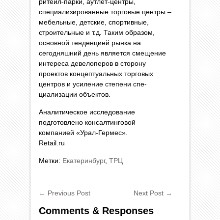
ритейл-парки, аутлет-центры,
специализиро­ванные торговые центры –
мебельные, детские, спортивные,
строительные и т.д. Таким образом,
основной тенденцией рынка на
сегодняшний день явля­ется смещение
интереса девелоперов в сторону
проектов концеп­туальных торговых
центров и усиление степени спе­
циализации объектов.
Аналитическое исследование
подготовлено консалтинговой
компанией «Урал-Гермес».
Retail.ru
Метки:
Екатеринбург
,
ТРЦ
←
Previous Post
Next Post
→
Comments & Responses