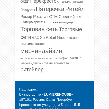
Перекресток
ОКЕЙ
Прибыль
Продажи
Ритейл
Пятерочка
Продукты
Росстат
СТМ
Ромир
Средний чек
Супермаркет
Торговая площадь
Торговая сеть
Торговые
сети
Х5 Retail Group
ФАС
закон о
магазин
торговле
мерчандайзинг
мерчендайзинг
мерчандайзинговые агентства
мерчендайзинговые агентства
ритейлер
Наш адрес:
Бизнес-центр «
LUMIEREHOUSE
»
197101, Россия, Санкт-Петербург,
Кронверкская улица, дом 5, офис 515