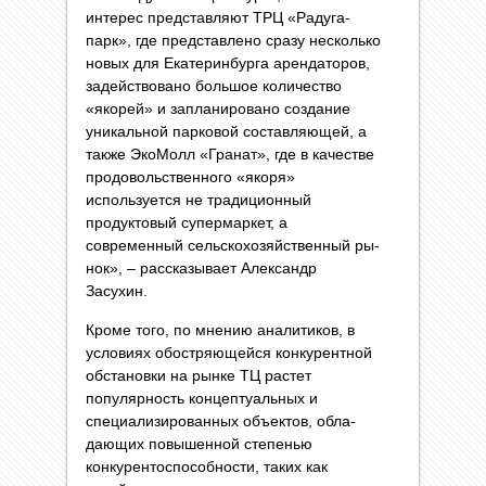
интерес представляют ТРЦ «Радуга-
парк», где представлено сразу несколько
новых для Екатерин­бурга арендаторов,
задействовано большое количество
«якорей» и запланировано создание
уникальной парковой составляющей, а
также ЭкоМолл «Гранат», где в качестве
продовольственного «якоря»
используется не традиционный
продуктовый супермаркет, а
современный сельско­хозяйственный ры­
нок», – рассказывает Александр
Засухин.
Кроме того, по мнению аналитиков, в
условиях обостряющейся конкурентной
обста­новки на рынке ТЦ растет
популярность кон­цептуальных и
специализированных объектов, обла­
дающих повышен­ной степенью
конкурентоспособности, таких как