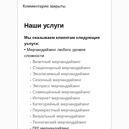
Комментарии закрыты.
Наши услуги
Мы оказываем клиентам следующие
услуги:
• Мерчандайзинг любого уровня
сложности
-
Визитный мерчандайзинг
-
Стационарный мерчандайзинг
-
Эксклюзивный мерчандайзинг
-
Сезонный мерчандайзинг
-
Экспресс мерчандайзинг
-
Совмещённый мерчандайзинг
-
Интернет мерчандайзинг
-
Категорийный мерчандайзинг
-
Перекрестный мерчандайзинг
-
Визуальный мерчендайзинг
-
Технический мерчендайзинг
- DIY мерчандайзинг