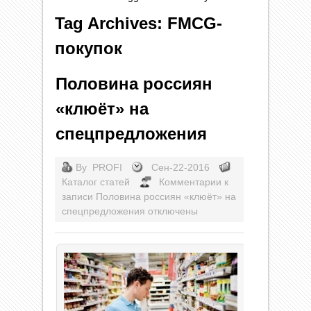
Tag Archives: FMCG-
покупок
Половина россиян
«клюёт» на
спецпредложения
By
PROFI
Сен-22-2016
Каталог статей
Комментарии
к
записи Половина россиян «клюёт» на
спецпредложения
отключены