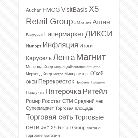
X5
VisitBasis
FMCG
Auchan
Retail Group
Ашан
«Магнит
ДИКСИ
Гипермаркет
Выручка
Инфляция
Итоги
Импорт
Магнит
Лента
Карусель
Мерчандайзер
Мерчандайзинговое агенство
О"кей
Минпромторг
Мерчендайзер
Метро
Перекресток
ОКЕЙ
Прибыль
Продажи
Ритейл
Пятерочка
Продукты
Росстат
СТМ
Ромир
Средний чек
Супермаркет
Торговая площадь
Торговая сеть
Торговые
сети
Х5 Retail Group
ФАС
закон о
магазин
торговле