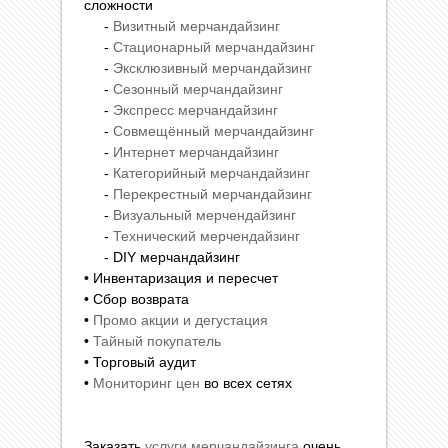
сложности
-
Визитный мерчандайзинг
-
Стационарный мерчандайзинг
-
Эксклюзивный мерчандайзинг
-
Сезонный мерчандайзинг
-
Экспресс мерчандайзинг
-
Совмещённый мерчандайзинг
-
Интернет мерчандайзинг
-
Категорийный мерчандайзинг
-
Перекрестный мерчандайзинг
-
Визуальный мерчендайзинг
-
Технический мерчендайзинг
- DIY мерчандайзинг
• Инвентаризация и пересчет
• Сбор возврата
•
Промо акции и дегустация
•
Тайный покупатель
• Торговый аудит
•
Мониторинг цен
во всех сетях
Заказать
услуги мерчандайзинга
очень