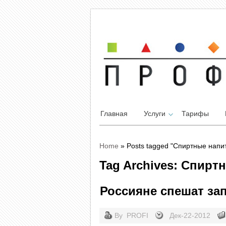
Главная
Услуги
Тарифы
Home
»
Posts tagged "Спиртные напи
Tag Archives: Спирт
Россияне спешат за
By
PROFI
Дек-22-2012