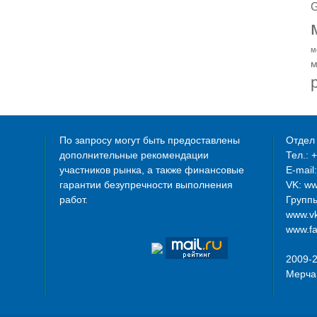
G
м
м
По запросу могут быть предоставлены
Отдел 
дополнительные рекомендации
Тел.: 
участников рынка, а также финансовые
E-mail
гарантии безупречности выполнения
VK: w
работ.
Группы
www.vk
www.fa
2009-
Мерча