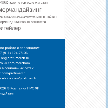
roup
магазин
закон о торговле
мерчандайзинг
мерчендайзинг
ерчандайзинговые агентства
ерчендайзинговые агентства
ритейлер
по работе с персоналом:
+7 (911) 124-78-06
: hr@profi-merch.ru
ww.vk.com/mercham
 в социальных сетях:
.com/profimerch
cebook.com/profimerch
2026 © Компания
ПРОФИ
ндайзинг