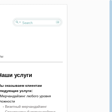
ты
Наши услуги
ы оказываем клиентам
ледующие услуги:
 Мерчандайзинг любого уровня
ложности
-
Визитный мерчандайзинг
-
Стационарный мерчандайзинг