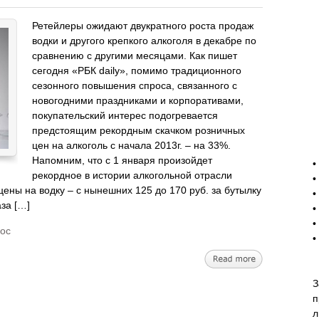
Ретейлеры ожидают двукратного роста продаж
водки и другого крепкого алкоголя в декабре по
сравнению с другими месяцами. Как пишет
сегодня «РБК daily», помимо традиционного
сезонного повышения спроса, связанного с
новогодними праздниками и корпоративами,
покупательский интерес подогревается
предстоящим рекордным скачком розничных
цен на алкоголь с начала 2013г. – на 33%.
-
Напомним, что с 1 января произойдет
•
рекордное в истории алкогольной отрасли
•
ны на водку – с нынешних 125 до 170 руб. за бутылку
•
аза […]
•
•
ос
•
З
п
л