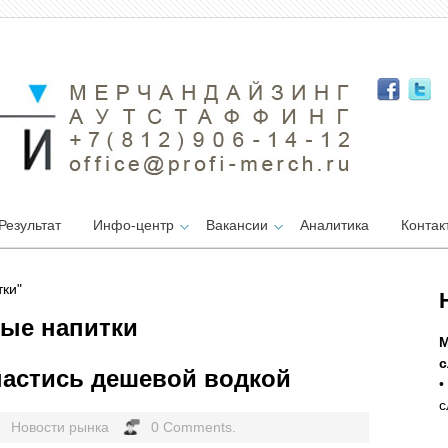
Результат
Инфо-центр
Вакансии
Аналитика
Контак
тки"
ные напитки
М
с
пастись дешевой водкой
•
с
Новости рынка
0 Comments.