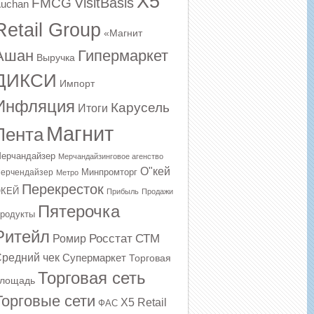
X5
VisitBasis
FMCG
uchan
Retail Group
«Магнит
Ашан
Гипермаркет
Выручка
ДИКСИ
Импорт
Инфляция
Карусель
Итоги
Магнит
Лента
ерчандайзер
Мерчандайзинговое агенство
О"кей
Минпромторг
ерчендайзер
Метро
Перекресток
КЕЙ
Прибыль
Продажи
Пятерочка
родукты
Ритейл
Росстат
СТМ
Ромир
редний чек
Супермаркет
Торговая
Торговая сеть
лощадь
Торговые сети
Х5 Retail
ФАС