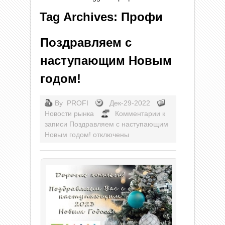
Tag Archives: Профи
Поздравляем с
наступающим Новым
годом!
By
PROFI
Дек-29-2022
Новости рынка
Комментарии
к
записи Поздравляем с наступающим
Новым годом!
отключены