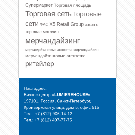
Супермаркет
Торговая площадь
Торговая сеть
Торговые
сети
Х5 Retail Group
ФАС
закон о
магазин
торговле
мерчандайзинг
мерчендайзинг
мерчандайзинговые агентства
мерчендайзинговые агентства
ритейлер
Наш адрес:
Бизнес-центр «
LUMIEREHOUSE
»
197101, Россия, Санкт-Петербург,
Кронверкская улица, дом 5, офис 515
Tел.: +7 (812) 906-14-12
Тел.: +7 (812) 407-77-75