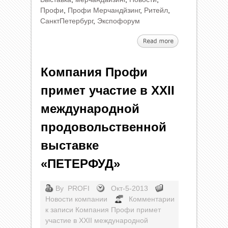
Профи
,
Профи Мерчандйзинг
,
Ритейл
,
СанктПетербург
,
Экспофорум
Компания Профи
примет участие в XXII
международной
продовольственной
выставке
«ПЕТЕРФУД»
By
PROFI
Окт-5-2013
Новости компании
Комментарии
к записи Компания Профи примет
участие в XXII международной