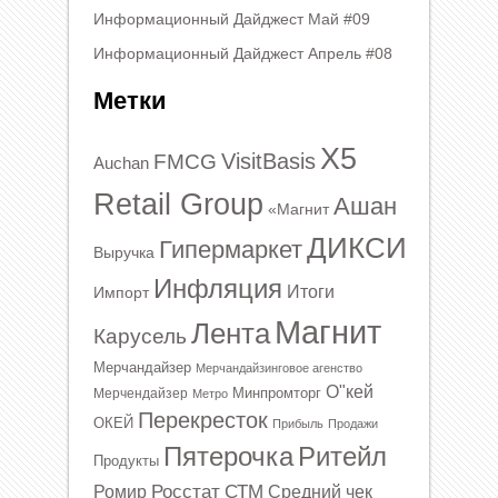
Информационный Дайджест Май #09
Информационный Дайджест Апрель #08
Метки
X5
VisitBasis
FMCG
Auchan
Retail Group
Ашан
«Магнит
ДИКСИ
Гипермаркет
Выручка
Инфляция
Итоги
Импорт
Магнит
Лента
Карусель
Мерчандайзер
Мерчандайзинговое агенство
О"кей
Минпромторг
Мерчендайзер
Метро
Перекресток
ОКЕЙ
Прибыль
Продажи
Ритейл
Пятерочка
Продукты
Росстат
СТМ
Ромир
Средний чек