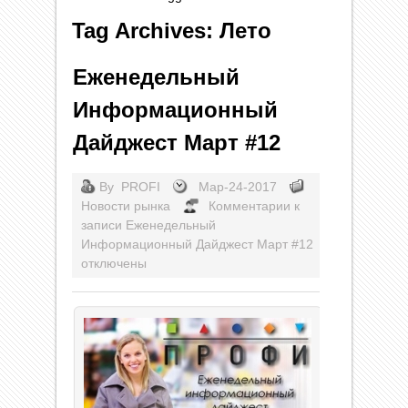
Tag Archives: Лето
Еженедельный
Информационный
Дайджест Март #12
By
PROFI
Мар-24-2017
Новости рынка
Комментарии
к
записи Еженедельный
Информационный Дайджест Март #12
отключены