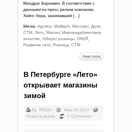
Миодраг Бороевич. В соответствие с
данными из пресс релиза компании,
Хейго Хера, занимавший […]
Метки:
Agrokor
,
Malltech
,
Mercator
,
Доля
СТМ
,
Лето
,
Магнит
,
Мерчандайзинговое
агенство
,
Оборот розницы
,
ОКЕЙ
,
Развитие сети
,
Розница
,
СТМ
В Петербурге «Лето»
открывает магазины
зимой
By
PROFI
Фев-18-2013
Новости рынка
0 Comments.