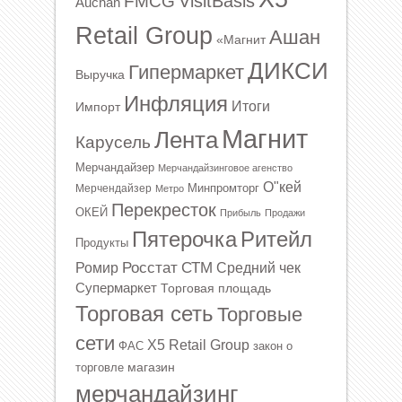
VisitBasis
FMCG
Auchan
Retail Group
Ашан
«Магнит
ДИКСИ
Гипермаркет
Выручка
Инфляция
Итоги
Импорт
Магнит
Лента
Карусель
Мерчандайзер
Мерчандайзинговое агенство
О"кей
Минпромторг
Мерчендайзер
Метро
Перекресток
ОКЕЙ
Прибыль
Продажи
Ритейл
Пятерочка
Продукты
Росстат
СТМ
Ромир
Средний чек
Супермаркет
Торговая площадь
Торговая сеть
Торговые
сети
Х5 Retail Group
ФАС
закон о
магазин
торговле
мерчандайзинг