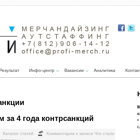
Результат
Инфо-центр
Вакансии
Аналитика
Контак
санкции
М
с
м за 4 года контрсанкций
•
с
Каталог статей
Комментарии
к записи Что стало