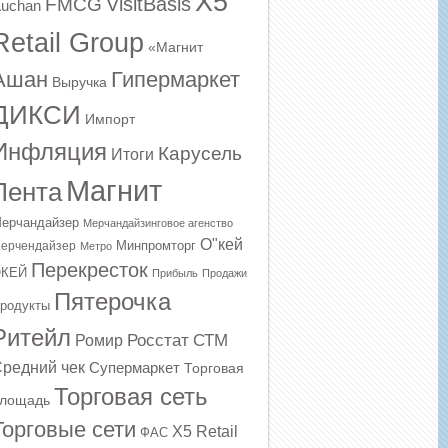
X5
VisitBasis
FMCG
uchan
Retail Group
«Магнит
Ашан
Гипермаркет
Выручка
ДИКСИ
Импорт
Инфляция
Карусель
Итоги
Магнит
Лента
ерчандайзер
Мерчандайзинговое агенство
О"кей
Минпромторг
ерчендайзер
Метро
Перекресток
КЕЙ
Прибыль
Продажи
Пятерочка
родукты
Ритейл
Росстат
СТМ
Ромир
редний чек
Супермаркет
Торговая
Торговая сеть
лощадь
Торговые сети
Х5 Retail
ФАС