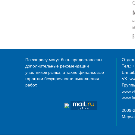
G
м
м
По запросу могут быть предоставлены
Отдел 
дополнительные рекомендации
Тел.: 
участников рынка, а также финансовые
E-mail
гарантии безупречности выполнения
VK: w
работ.
Группы
www.vk
www.fa
2009-
Мерча