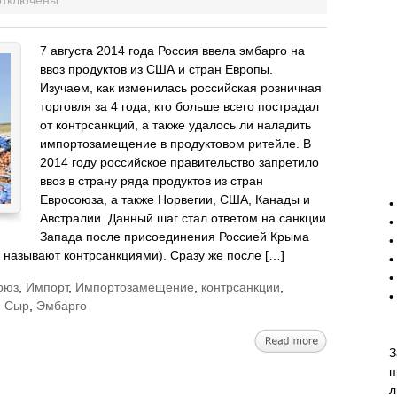
тключены
7 августа 2014 года Россия ввела эмбарго на
ввоз продуктов из США и стран Европы.
Изучаем, как изменилась российская розничная
торговля за 4 года, кто больше всего пострадал
от контрсанкций, а также удалось ли наладить
импортозамещение в продуктовом ритейле. В
2014 году российское правительство запретило
ввоз в страну ряда продуктов из стран
-
Евросоюза, а также Норвегии, США, Канады и
•
Австралии. Данный шаг стал ответом на санкции
•
Запада после присоединения Россией Крыма
•
 называют контрсанкциями). Сразу же после […]
•
•
оюз
,
Импорт
,
Импортозамещение
,
контрсанкции
,
•
,
Сыр
,
Эмбарго
З
п
л