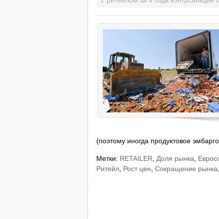
с ритейлом за 4 года контрсанкций
о
(поэтому иногда продуктовое эмбарго
Метки:
RETAILER
,
Доля рынка
,
Еврос
Ритейл
,
Рост цен
,
Сокращение рынка