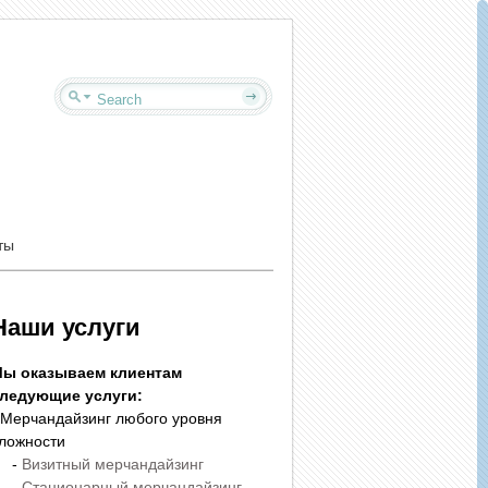
ты
Наши услуги
ы оказываем клиентам
ледующие услуги:
 Мерчандайзинг любого уровня
ложности
-
Визитный мерчандайзинг
-
Стационарный мерчандайзинг