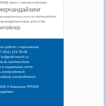
roup
магазин
закон о торговле
мерчандайзинг
мерчендайзинг
ерчандайзинговые агентства
ерчендайзинговые агентства
ритейлер
по работе с персоналом:
+7 (911) 124-78-06
: hr@profi-merch.ru
ww.vk.com/mercham
 в социальных сетях:
.com/profimerch
cebook.com/profimerch
2026 © Компания
ПРОФИ
ндайзинг