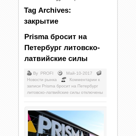
Tag Archives:
закрытие
Prisma бросит на
Петербург литовско-
латвийские силы
By
PROFI
Май-10-2017
Новости рынка
Комментарии
к
записи Prisma бросит на Петербург
литовско-латвийские силы
отключены