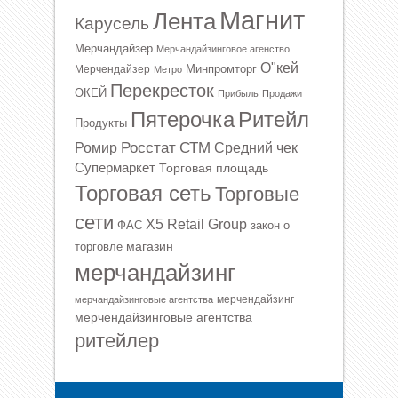
Магнит
Лента
Карусель
Мерчандайзер
Мерчандайзинговое агенство
О"кей
Минпромторг
Мерчендайзер
Метро
Перекресток
ОКЕЙ
Прибыль
Продажи
Ритейл
Пятерочка
Продукты
Росстат
СТМ
Ромир
Средний чек
Супермаркет
Торговая площадь
Торговая сеть
Торговые
сети
Х5 Retail Group
ФАС
закон о
магазин
торговле
мерчандайзинг
мерчендайзинг
мерчандайзинговые агентства
мерчендайзинговые агентства
ритейлер