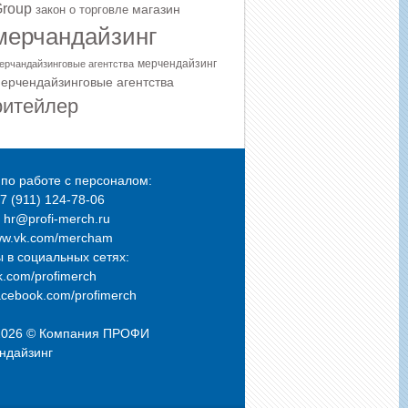
roup
магазин
закон о торговле
мерчандайзинг
мерчендайзинг
ерчандайзинговые агентства
ерчендайзинговые агентства
ритейлер
по работе с персоналом:
+7 (911) 124-78-06
: hr@profi-merch.ru
ww.vk.com/mercham
 в социальных сетях:
.com/profimerch
cebook.com/profimerch
2026 © Компания
ПРОФИ
ндайзинг