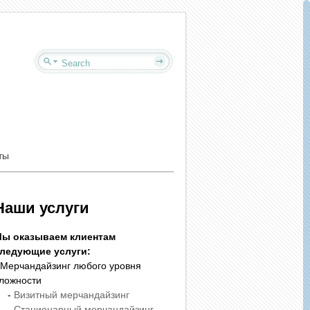
ты
Наши услуги
ы оказываем клиентам
ледующие услуги:
 Мерчандайзинг любого уровня
ложности
-
Визитный мерчандайзинг
-
Стационарный мерчандайзинг