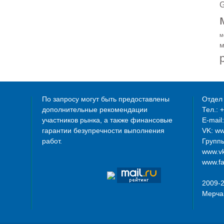
G
м
м
По запросу могут быть предоставлены
Отдел 
дополнительные рекомендации
Тел.: 
участников рынка, а также финансовые
E-mail
гарантии безупречности выполнения
VK: w
работ.
Группы
www.vk
www.fa
2009-
Мерча