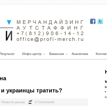
Результат
Инфо-центр
Вакансии
Аналитика
Контак
она
М
с
 и украинцы тратить?
•
с
Новости рынка
0 Comments.