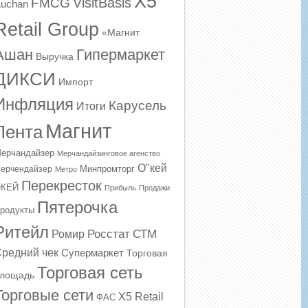
X5
VisitBasis
FMCG
uchan
Retail Group
«Магнит
Ашан
Гипермаркет
Выручка
ДИКСИ
Импорт
Инфляция
Карусель
Итоги
Магнит
Лента
ерчандайзер
Мерчандайзинговое агенство
О"кей
Минпромторг
ерчендайзер
Метро
Перекресток
КЕЙ
Прибыль
Продажи
Пятерочка
родукты
Ритейл
Росстат
СТМ
Ромир
редний чек
Супермаркет
Торговая
Торговая сеть
лощадь
Торговые сети
Х5 Retail
ФАС