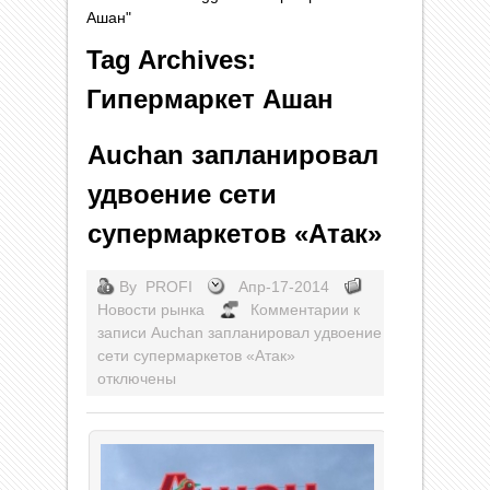
Ашан"
Tag Archives:
Гипермаркет Ашан
Auchan запланировал
удвоение сети
супермаркетов «Атак»
By
PROFI
Апр-17-2014
Новости рынка
Комментарии
к
записи Auchan запланировал удвоение
сети супермаркетов «Атак»
отключены