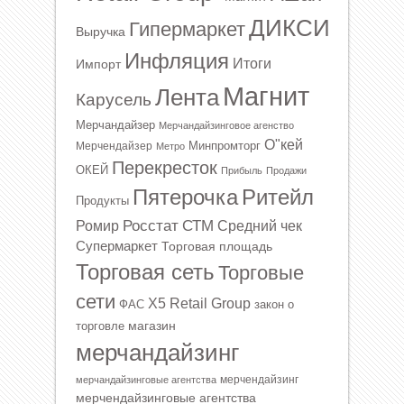
ДИКСИ
Гипермаркет
Выручка
Инфляция
Итоги
Импорт
Магнит
Лента
Карусель
Мерчандайзер
Мерчандайзинговое агенство
О"кей
Минпромторг
Мерчендайзер
Метро
Перекресток
ОКЕЙ
Прибыль
Продажи
Ритейл
Пятерочка
Продукты
Росстат
СТМ
Ромир
Средний чек
Супермаркет
Торговая площадь
Торговая сеть
Торговые
сети
Х5 Retail Group
ФАС
закон о
магазин
торговле
мерчандайзинг
мерчендайзинг
мерчандайзинговые агентства
мерчендайзинговые агентства