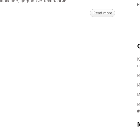
знование
,
цифровые технологии
К
н
И
И
И
И
#