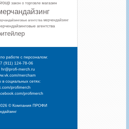
roup
магазин
закон о торговле
мерчандайзинг
мерчендайзинг
ерчандайзинговые агентства
ерчендайзинговые агентства
ритейлер
по работе с персоналом:
+7 (911) 124-78-06
: hr@profi-merch.ru
ww.vk.com/mercham
 в социальных сетях:
.com/profimerch
cebook.com/profimerch
2026 © Компания
ПРОФИ
ндайзинг