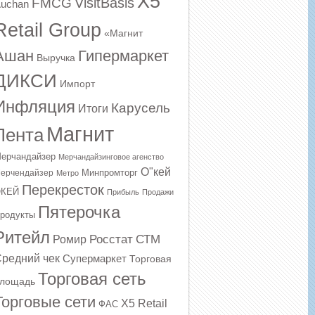
X5
VisitBasis
FMCG
uchan
Retail Group
«Магнит
Ашан
Гипермаркет
Выручка
ДИКСИ
Импорт
Инфляция
Карусель
Итоги
Магнит
Лента
ерчандайзер
Мерчандайзинговое агенство
О"кей
Минпромторг
ерчендайзер
Метро
Перекресток
КЕЙ
Прибыль
Продажи
Пятерочка
родукты
Ритейл
Росстат
СТМ
Ромир
редний чек
Супермаркет
Торговая
Торговая сеть
лощадь
Торговые сети
Х5 Retail
ФАС