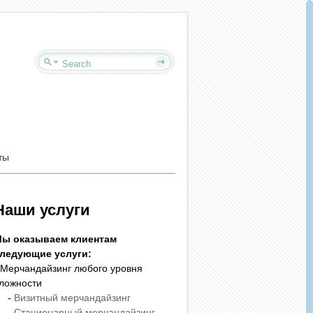
ты
Наши услуги
ы оказываем клиентам
ледующие услуги:
 Мерчандайзинг любого уровня
ложности
-
Визитный мерчандайзинг
-
Стационарный мерчандайзинг