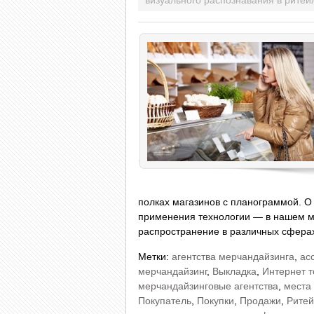
визуального распознавания в ритей
полках магазинов с планограммой. О
применения технологии — в нашем м
распространение в различных сферах
Метки:
агентства мерчандайзинга
,
ас
мерчандайзинг
,
Выкладка
,
Интернет т
мерчандайзинговые агентства
,
места
Покупатель
,
Покупки
,
Продажи
,
Рите