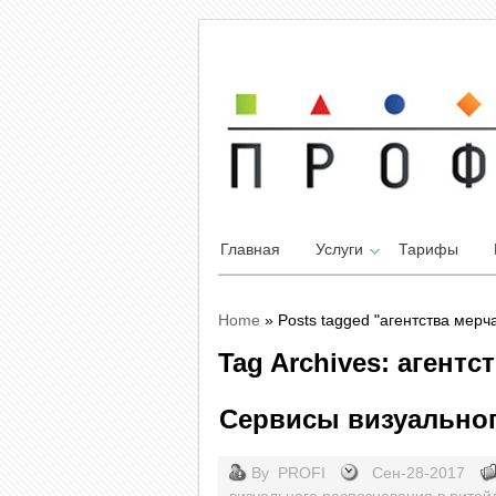
Главная
Услуги
Тарифы
Home
»
Posts tagged "агентства мерч
Tag Archives: агент
Сервисы визуальног
By
PROFI
Сен-28-2017