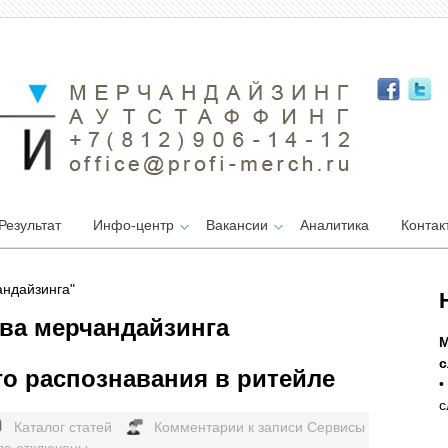
Результат
Инфо-центр
Вакансии
Аналитика
Контак
андайзинга"
ства мерчандайзинга
М
с
о распознавания в ритейле
•
с
Каталог статей
Комментарии
к записи Сервисы