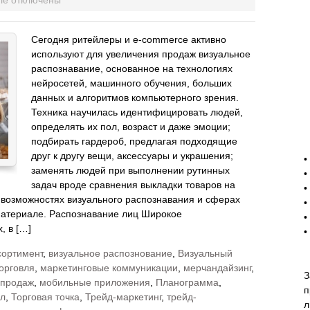
ле
отключены
Сегодня ритейлеры и e-commerce активно
используют для увеличения продаж визуальное
распознавание, основанное на технологиях
нейросетей, машинного обучения, больших
данных и алгоритмов компьютерного зрения.
Техника научилась идентифицировать людей,
определять их пол, возраст и даже эмоции;
подбирать гардероб, предлагая подходящие
-
друг к другу вещи, аксессуары и украшения;
•
заменять людей при выполнении рутинных
•
задач вроде сравнения выкладки товаров на
•
 возможностях визуального распознавания и сферах
•
атериале. Распознавание лиц Широкое
•
, в […]
•
сортимент
,
визуальное распознование
,
Визуальный
орговля
,
маркетинговые коммуникации
,
мерчандайзинг
,
З
 продаж
,
мобильные приложения
,
Планограмма
,
п
йл
,
Торговая точка
,
Трейд-маркетинг
,
трейд-
л