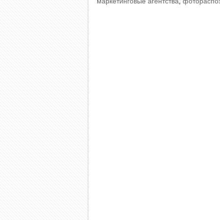
маркетинговые агентства
,
фотораспо