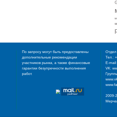
G
м
м
По запросу могут быть предоставлены
Отдел 
дополнительные рекомендации
Тел.: 
участников рынка, а также финансовые
E-mail
гарантии безупречности выполнения
VK: w
работ.
Группы
www.vk
www.fa
2009-
Мерча