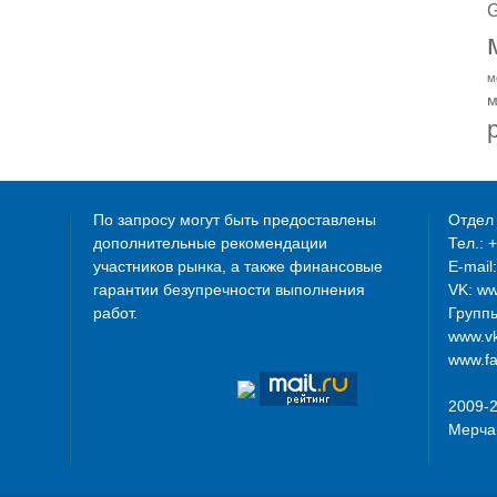
G
м
м
По запросу могут быть предоставлены
Отдел 
дополнительные рекомендации
Тел.: 
участников рынка, а также финансовые
E-mail
гарантии безупречности выполнения
VK: w
работ.
Группы
www.vk
www.fa
2009-
Мерча