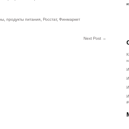
ны
,
продукты питания
,
Росстат
,
Финмаркет
Next Post
→
К
н
И
И
И
И
#