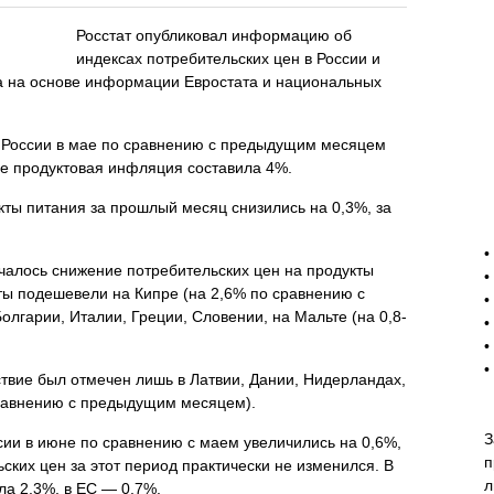
Росстат опубликовал информацию об
индексах потребительских цен в России и
а на основе информации Евростата и национальных
в России в мае по сравнению с предыдущим месяцем
ие продуктовая инфляция составила 4%.
кты питания за прошлый месяц снизились на 0,3%, за
-
•
чалось снижение потребительских цен на продукты
•
ты подешевели на Кипре (на 2,6% по сравнению с
•
лгарии, Италии, Греции, Словении, на Мальте (на 0,8-
•
•
•
твие был отмечен лишь в Латвии, Дании, Нидерландах,
сравнению с предыдущим месяцем).
З
сии в июне по сравнению с маем увеличились на 0,6%,
п
ских цен за этот период практически не изменился. В
л
а 2,3%, в ЕС — 0,7%.