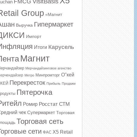
X5
VisitBasis
FMCG
uchan
Retail Group
«Магнит
Ашан
Гипермаркет
Выручка
ДИКСИ
Импорт
Инфляция
Карусель
Итоги
Магнит
Лента
ерчандайзер
Мерчандайзинговое агенство
О"кей
Минпромторг
ерчендайзер
Метро
Перекресток
КЕЙ
Прибыль
Продажи
Пятерочка
родукты
Ритейл
Росстат
СТМ
Ромир
редний чек
Супермаркет
Торговая
Торговая сеть
лощадь
Торговые сети
Х5 Retail
ФАС