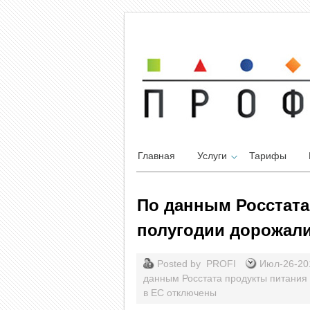
Главная
Услуги
Тарифы
По данным Росстата
полугодии дорожали 
Posted by
PROFI
Июл-26-2
данным Росстата продукты питания 
в ЕС
отключены