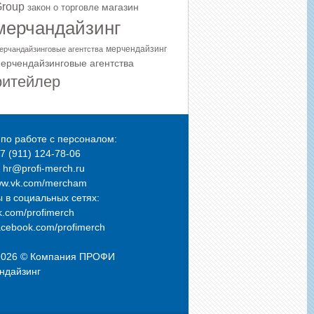
roup
магазин
закон о торговле
мерчандайзинг
мерчендайзинг
ерчандайзинговые агентства
ерчендайзинговые агентства
ритейлер
по работе с персоналом:
+7 (911) 124-78-06
: hr@profi-merch.ru
ww.vk.com/mercham
 в социальных сетях:
.com/profimerch
cebook.com/profimerch
2026 © Компания
ПРОФИ
ндайзинг