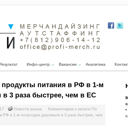
Результат
Инфо-центр
Вакансии
Аналитика
Контак
 продукты питания в РФ в 1-м
в 3 раза быстрее, чем в ЕС
М
с
017
Новости рынка
Комментарии
к записи По
•
в РФ в 1-м полугодии дорожали в 3 раза быстрее, чем
с