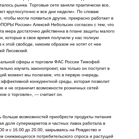
талось рынка. Торговые сети заняли практически все,
ают круглосуточно и все дни недели». По словам
о, чтобы могли появиться другие, прекрасно работает в
ПОРЫ России» Алексей Небольсин согласен с тем, что
эта мера достаточно действенна в плане защиты малого
ти, которые в свое время получили у нас полную
 к этой свободе, никоим образом не хотят от нее
ей Лисовский.
иальной сферы и торговли ФАС России Тимофей
ьно изучить законопроект, как только он поступит в
ий момент мы полагаем, что в первую очередь
эффективной конкурентной среды, которая позволит
е и не ограничит возможности розничных сетей
ом о торговле», — считает он.
ь больше возможностей приобрести продукты питания
ая доля супермаркетов и частных лавок работала в
0 и с 16.00 до 20.00, закрываясь на Рождество и
ем снижающегося потребительского спроса и растущей