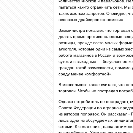
количество киосков и павильонов. Н
пытаться как-то ограничить сети. Мы
таких жестких запретов. Очевидно, ч
основных драйверов экономики».
Замминистра полагает, что торговая 
делать прямо противоположные вещи
розницы, прежде всего малых формат
алкоголя, которые одни из самых жес
работа магазинов в России и возможн
суток и в выходные — безусловное к
граждан такой возможности, помимо 
среду менее комфортной».
В минсельхозе также считают, что н
торговли. Чтобы не пострадал потреб
Однако потребитель не пострадает, 
Совета Федерации по аграрно-продо
из авторов поправок. Он рассказал 
лишь одна из обсуждаемых инициатив
сетями. К сожалению, наша антимоно
таким образом. Хотя это явно видно