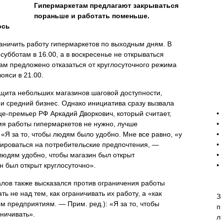
Гипермаркетам предлагают закрываться
пораньше и работать поменьше.
ось
аничить работу гипермаркетов по выходным дням. В
 субботам в 16.00, а в воскресенье не открываться
ам предложено отказаться от круглосуточного режима
ояси в 21.00.
щита небольших магазинов шаговой доступности,
и средний бизнес. Однако инициатива сразу вызвала
-
це-премьер РФ Аркадий Дворкович, который считает,
•
мя работы гипермаркетов не нужно, лучше
•
«Я за то, чтобы людям было удобно. Мне все равно, «у
•
тироваться на потребительские предпочтения, —
•
людям удобно, чтобы магазин был открыт
•
он был открыт круглосуточно».
•
лов также высказался против ограничения работы
ь не над тем, как ограничивать их работу, а «как
З
м предприятиям. — Прим. ред.): «Я за то, чтобы
п
ничивать».
л