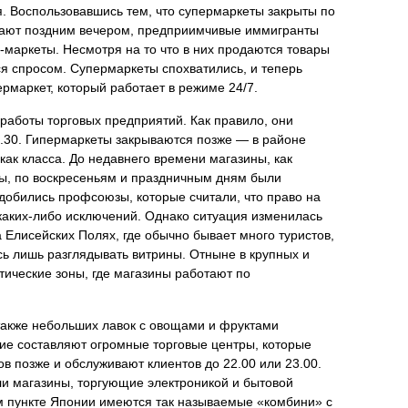
я. Воспользовавшись тем, что супермаркеты закрыты по
отают поздним вечером, предприимчивые иммигранты
-маркеты. Несмотря на то что в них продаются товары
ся спросом. Супермаркеты спохватились, и теперь
ермаркет, который работает в режиме 24/7.
работы торговых предприятий. Как правило, они
9.30. Гипермаркеты закрываются позже — в районе
 как класса. До недавнего времени магазины, как
ты, по воскресеньям и праздничным дням были
 добились профсоюзы, которые считали, что право на
 каких-либо исключений. Однако ситуация изменилась
 Елисейских Полях, где обычно бывает много туристов,
ь лишь разглядывать витрины. Отныне в крупных и
тические зоны, где магазины работают по
также небольших лавок с овощами и фруктами
ние составляют огромные торговые центры, которые
ов позже и обслуживают клиентов до 22.00 или 23.00.
и магазины, торгующие электроникой и бытовой
м пункте Японии имеются так называемые «комбини» с