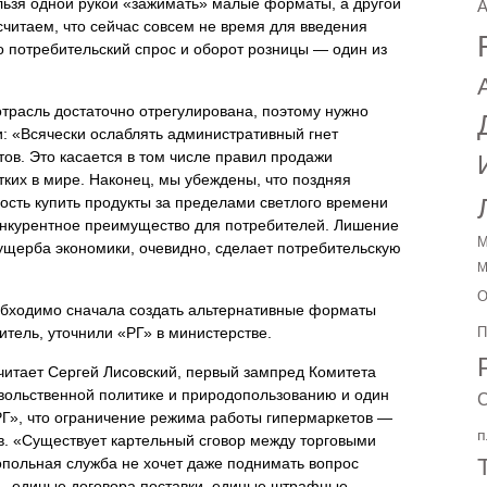
ельзя одной рукой «зажимать» малые форматы, а другой
A
 считаем, что сейчас совсем не время для введения
то потребительский спрос и оборот розницы — один из
отрасль достаточно отрегулирована, поэтому нужно
: «Всячески ослаблять административный гнет
ов. Это касается в том числе правил продажи
тких в мире. Наконец, мы убеждены, что поздняя
ость купить продукты за пределами светлого времени
онкурентное преимущество для потребителей. Лишение
М
ущерба экономики, очевидно, сделает потребительскую
М
О
еобходимо сначала создать альтернативные форматы
итель, уточнили «РГ» в министерстве.
П
считает Сергей Лисовский, первый зампред Комитета
вольственной политике и природопользованию и один
С
«РГ», что ограничение режима работы гипермаркетов —
п
. «Существует картельный сговор между торговыми
польная служба не хочет даже поднимать вопрос
 — единые договора поставки, единые штрафные