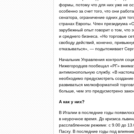
формы, потому что для них уже не ос
особенно за счет того, что они работ
сенатора, ограничение одних для тог
странах Европы. Член президиума «О
зарубежный опыт говорит о том, что 
и среднего бизнеса. «Но торговые се
свободу действий, конечно, привыкнув
отказываться», — подытоживает Серг
Начальник Управления контроля соц
Нижегородцев пообещал «РГ» внимател
антимонопольную службу. «В настоящ
необходимо предусмотреть создание 
развиваться мелкоформатной торговл
больше, чем это предусмотрено закон
А как у них?
В Италии в последние годы появилос
в неурочное время. До кризиса львин
расслабленном режиме: с 9.00 до 13.0
Пасху. В последние годы под влияни