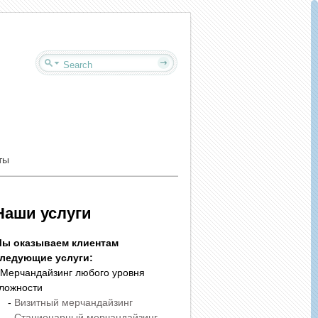
ты
Наши услуги
ы оказываем клиентам
ледующие услуги:
 Мерчандайзинг любого уровня
ложности
-
Визитный мерчандайзинг
-
Стационарный мерчандайзинг