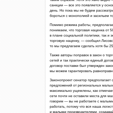
санкции — все это появляется у осно
день. Но пока мы не будем рассматрив
бороться с монополией и засильем то
Помимо режима работы, предполагает
понимаем, что торговая наценка от 
в плане социальной политики, так и 
торговую наценку, — сообщил Лисовс
то мы предлагаем сделать хотя бы 25
Также авторы поправок в закон о тор
сетей и так практически единый дого
договор поставки был утвержден зако
мы можем гарантировать равноправны
Законопроект сенатор предполагает 
предложений от региональных малых
максимально ущемлены, как отмечает
сети почти не оставили места для ма
говорим — вы не работаете с малыми
работать, потому что вся наша логис
и малыми производителями, создава