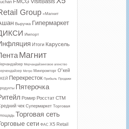
X5
VisitBasis
FMCG
uchan
Retail Group
«Магнит
Ашан
Гипермаркет
Выручка
ДИКСИ
Импорт
Инфляция
Карусель
Итоги
Магнит
Лента
ерчандайзер
Мерчандайзинговое агенство
О"кей
Минпромторг
ерчендайзер
Метро
Перекресток
КЕЙ
Прибыль
Продажи
Пятерочка
родукты
Ритейл
Росстат
СТМ
Ромир
редний чек
Супермаркет
Торговая
Торговая сеть
лощадь
Торговые сети
Х5 Retail
ФАС