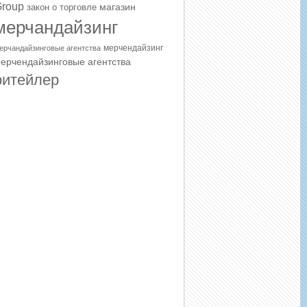
roup
магазин
закон о торговле
мерчандайзинг
мерчендайзинг
ерчандайзинговые агентства
ерчендайзинговые агентства
ритейлер