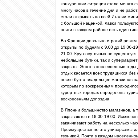
конкуренции ситуация стала менятьс
многу часов в течение дня и не раб
стали открывать по всей Италии мини
с большой наценкой, лавки пользуют
почти в каждом районе есть один гип
Во Франции довольно строгий режим 
открыты по будням с 9.00 до 19.00-1
21.00. Круглосуточных не существует
небольшие бутики, так и супермарке
закрыты. Этого в послевоенные годы
отдых касается всех трудящихся без
после бунта владельцев магазинов на
которым по воскресеньям приходилос
курортных городах определены турис
воскресеньям допоздна.
В Японии большинство магазинов, а 
закрываются в 18.00-19.00. Исключе
заканчивают работу на несколько час
Преимущественно это универсамы ил
техникой. Почти в каждом населенно