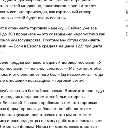
G
вных сетей мгновенно, практически в один и тот же
ать все, что происходит, как картельный сговор,
рговых сетей будет очень сложно».
м
м
ся ограничить торговую наценку. «Сейчас уже все
50 до 300 процентов — это совершенно недопустимо как
экономики государства. Поэтому мы хотим ограничить
кий. — Если в Европе средняя наценка 12,5 процента,
».
говле предлагают ввести единый договор поставки. «У
вор поставки, — пояснил сенатор. — Мы хотим, чтобы
ном, и отклонения от него были бы невозможны. Тогда
е отношения поставщика и торговой сети».
опубликовать в ближайшее время. В комитете еще ждут
 и средних предпринимателей, чьи интересы
 Лисовский. Главная проблема в том, что торговые
лых форм торговли, добавляет он. «Когда мы им
 поставщиками, они отвечают, что мы не можем
тика и распредцентры не могут работать с локальными
йте малые формы. Но мы не можем создать малые