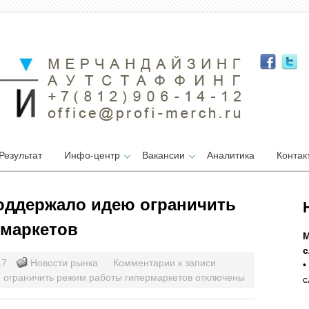
Результат
Инфо-центр
Вакансии
Аналитика
Контак
оддержало идею ограничить
рмаркетов
М
с
17
Новости рынка
Комментарии
к записи
•
 ограничить режим работы гипермаркетов
отключены
с