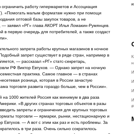
 ограничить работу гипермаркетов и Ассоциация
Т). «Помогать малым форматам нужно при помощи
оздания оптовой базы закупок товаров, а не
, — заявил «РГ» глава АКОРТ Илья Ломакин-Румянцев.
й в первую очередь для потребителей, а также создаст
ли».
ательного запрета работы крупных магазинов в ночное
Подобный запрет существует в ряде стран, например в
К
ляется, — рассказал «РГ» статс-секретарь,
н
вли РФ Виктор Евтухов. — Однако запрет на ночную
И
всеместная практика. Самое главное — в странах
несетевая розница, которая в России зачастую
И
ама торговля развита гораздо больше, чем в России».
И
й на 1000 жителей Россия как минимум в два раза
И
Америки. «В других странах торговых объектов в разы
#
 вводить запреты и ограничения для крупных торговых
форматы торговли — ярмарки, рынки, нестационарную и
 Евтухов. — А вот с этим как раз и есть проблемы. За
кратилось в три раза. Очень сильно сократилось