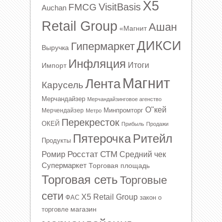
X5
VisitBasis
FMCG
Auchan
Retail Group
Ашан
«Магнит
ДИКСИ
Гипермаркет
Выручка
Инфляция
Итоги
Импорт
Магнит
Лента
Карусель
Мерчандайзер
Мерчандайзинговое агенство
О"кей
Минпромторг
Мерчендайзер
Метро
Перекресток
ОКЕЙ
Прибыль
Продажи
Ритейл
Пятерочка
Продукты
Росстат
СТМ
Ромир
Средний чек
Супермаркет
Торговая площадь
Торговая сеть
Торговые
сети
Х5 Retail Group
ФАС
закон о
магазин
торговле