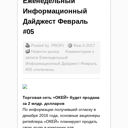
Еженедельный
Информационный
Дайджест Февраль
#05
Posted by
PROFI
Фев-3-2017
Новости рынка
Комментарии
к
записи Еженедельный
Информационный Дайджест Февраль
#05
отключены
Торговая сеть «ОКЕЙ» будет продана
за 2 млдр. долларов
По информации получившей огласку в
декабре 2016 года, основные акционеры
ритейлера «ОКЕЙ» планируют продать
свою долю в компании для