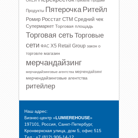
ОКЕЙ
Прибыль
Продажи
Ритейл
Пятерочка
Продукты
Росстат
СТМ
Ромир
Средний чек
Супермаркет
Торговая площадь
Торговая сеть
Торговые
сети
Х5 Retail Group
ФАС
закон о
магазин
торговле
мерчандайзинг
мерчендайзинг
мерчандайзинговые агентства
мерчендайзинговые агентства
ритейлер
Наш адрес:
Бизнес-центр «
LUMIEREHOUSE
»
197101, Россия, Санкт-Петербург,
Кронверкская улица, дом 5, офис 515
Tел.: +7 (812) 906-14-12