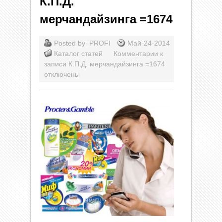
К.П.Д.
мерчандайзинга =1674
Posted by
PROFI
Май-24-2014
Каталог статей
Комментарии
к
записи К.П.Д. мерчандайзинга =1674
отключены