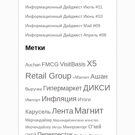
Информационный Дайджест Июль #11
Информационный Дайджест Июнь #10
Информационный Дайджест Май #09
Информационный Дайджест Апрель #08
Метки
X5
VisitBasis
FMCG
Auchan
Retail Group
Ашан
«Магнит
ДИКСИ
Гипермаркет
Выручка
Инфляция
Итоги
Импорт
Магнит
Лента
Карусель
Мерчандайзер
Мерчандайзинговое агенство
О"кей
Минпромторг
Мерчендайзер
Метро
Перекресток