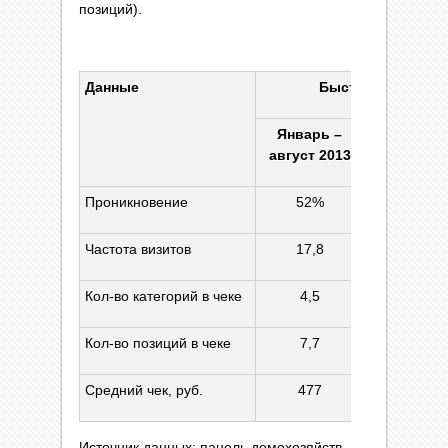
позиций).
Данные
Быстроном
Январь –
Индекс к п
август 2013
Проникновение
52%
99%
Частота визитов
17,8
114%
Кол-во категорий в чеке
4,5
96%
Кол-во позиций в чеке
7,7
93%
Средний чек, руб.
477
87%
Источник данных: панель домохозяйств