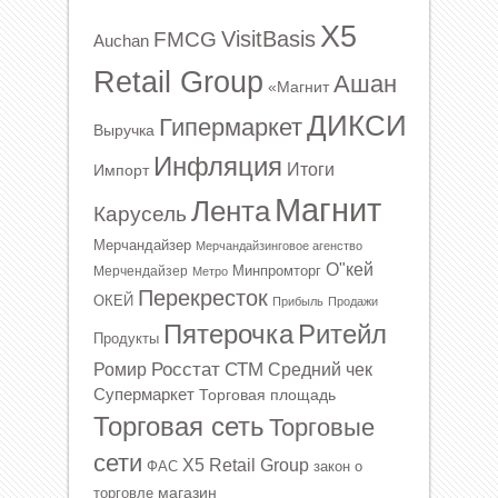
X5
VisitBasis
FMCG
Auchan
Retail Group
Ашан
«Магнит
ДИКСИ
Гипермаркет
Выручка
Инфляция
Итоги
Импорт
Магнит
Лента
Карусель
Мерчандайзер
Мерчандайзинговое агенство
О"кей
Минпромторг
Мерчендайзер
Метро
Перекресток
ОКЕЙ
Прибыль
Продажи
Ритейл
Пятерочка
Продукты
Росстат
СТМ
Ромир
Средний чек
Супермаркет
Торговая площадь
Торговая сеть
Торговые
сети
Х5 Retail Group
ФАС
закон о
магазин
торговле