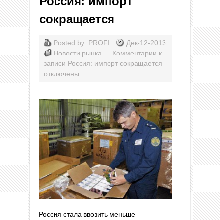
Россия: импорт
сокращается
Posted by
PROFI
Дек-12-2013
Новости рынка
Комментарии
к
записи Россия: импорт сокращается
отключены
Россия стала ввозить меньше