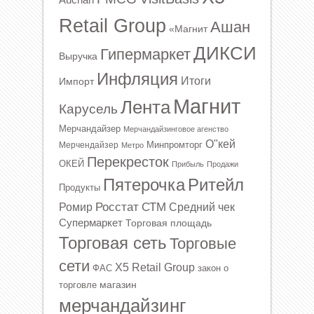
Auchan
Retail Group
Ашан
«Магнит
ДИКСИ
Гипермаркет
Выручка
Инфляция
Итоги
Импорт
Магнит
Лента
Карусель
Мерчандайзер
Мерчандайзинговое агенство
О"кей
Минпромторг
Мерчендайзер
Метро
Перекресток
ОКЕЙ
Прибыль
Продажи
Ритейл
Пятерочка
Продукты
Росстат
СТМ
Ромир
Средний чек
Супермаркет
Торговая площадь
Торговая сеть
Торговые
сети
Х5 Retail Group
ФАС
закон о
магазин
торговле
мерчандайзинг