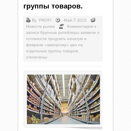
группы товаров.
By
PROFI
Май-7-2015
Новости рынка
Комментарии
к
записи Крупные ритейлеры заявили о
готовности продлить начатую в
феврале «заморозку» цен на
отдельные группы товаров.
отключены