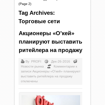
(Page 2)
Tag Archives:
Торговые сети
Акционеры «О’кей»
планируют выставить
ритейлера на продажу
By
PROFI
Дек-26-2016
Новости рынка
Комментарии
к
записи Акционеры «О’кей» планируют
выставить ритейлера на продажу
отключены