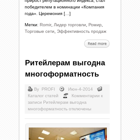
прирост репутационного индекса, стал
победителем в номинации «Компания
года». Церемония […]
Метки:
Romir
,
Лидер торговли
,
Ромир
,
Торговые сети
,
Эффективность продаж
Ритейлерам выгодна
многоформатность
By
PROFI
Июн-4-2014
Каталог статей
Комментарии
к
записи Ритейлерам выгодна
многоформатность
отключены