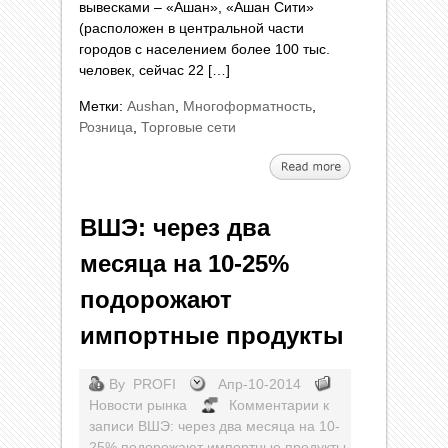
вывесками – «Ашан», «Ашан Сити»
(расположен в центральной части
городов с населением более 100 тыс.
человек, сейчас 22 […]
Метки:
Aushan
,
Многоформатность
,
Розница
,
Торговые сети
ВШЭ: через два
месяца на 10-25%
подорожают
импортные продукты
By
PROFI
Апр-10-2014
Новости рынка
Комментарии
к
записи ВШЭ: через два месяца на 10-
25% подорожают импортные продукты