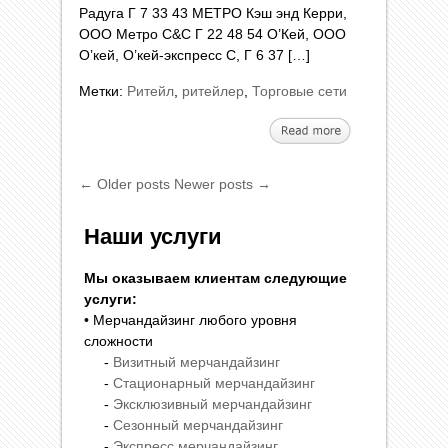
Радуга Г 7 33 43 МЕТРО Кэш энд Керри,
ООО Метро C&С Г 22 48 54 О’Кей, ООО
О’кей, О’кей-экспресс С, Г 6 37 […]
Метки:
Ритейл
,
ритейлер
,
Торговые сети
← Older posts
Newer posts →
Наши услуги
Мы оказываем клиентам следующие
услуги:
• Мерчандайзинг любого уровня
сложности
-
Визитный мерчандайзинг
-
Стационарный мерчандайзинг
-
Эксклюзивный мерчандайзинг
-
Сезонный мерчандайзинг
-
Экспресс мерчандайзинг