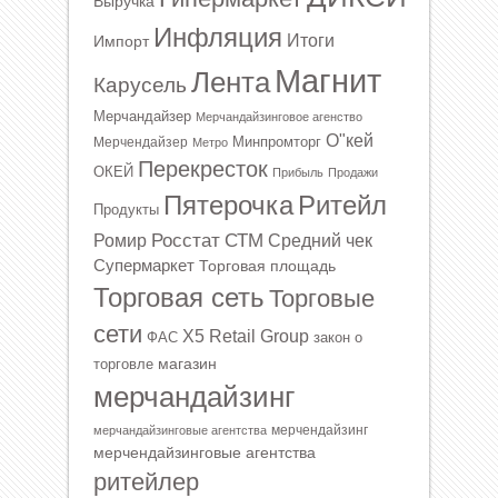
Выручка
Инфляция
Итоги
Импорт
Магнит
Лента
Карусель
Мерчандайзер
Мерчандайзинговое агенство
О"кей
Минпромторг
Мерчендайзер
Метро
Перекресток
ОКЕЙ
Прибыль
Продажи
Ритейл
Пятерочка
Продукты
Росстат
СТМ
Ромир
Средний чек
Супермаркет
Торговая площадь
Торговая сеть
Торговые
сети
Х5 Retail Group
ФАС
закон о
магазин
торговле
мерчандайзинг
мерчендайзинг
мерчандайзинговые агентства
мерчендайзинговые агентства
ритейлер